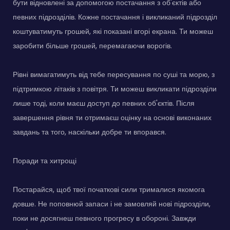
бути відновлені за допомогою постачання з об'єктів або
певних підрозділів. Кожне постачання і викликаний підрозділ
коштуватимуть грошей, які показані вгорі екрана. Ти можеш
заробити більше грошей, перемагаючи ворогів.
Рівні вимагатимуть від тебе пересування по суші та морю, з
підтримкою літаків з повітря. Ти можеш викликати підрозділи
лише тоді, коли маєш доступ до певних об'єктів. Після
завершення рівня ти отримаєш оцінку на основі виконаних
завдань та того, наскільки добре ти впорався.
Поради та хитрощі
Постарайся, щоб твої початкові сили трималися якомога
довше. Не поповнюй запаси і не замовляй нові підрозділи,
поки не досягнеш певного прогресу в обороні. Завжди