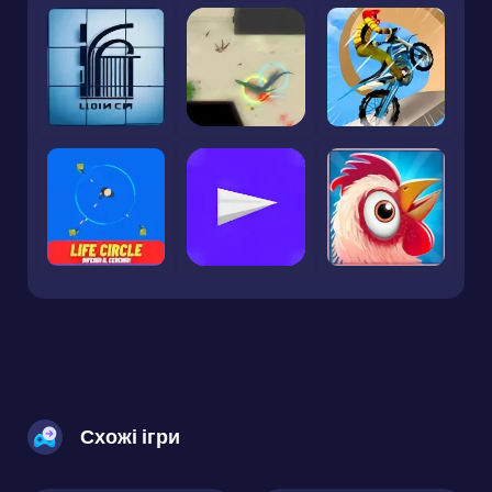
Схожі ігри