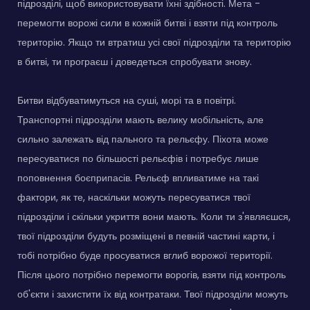
підрозділі, щоб використовувати їхні здібності. Мета -
перемогти ворожі сили в кожній битві і взяти під контроль
територію. Якщо ти втратиш усі свої підрозділи та територію
в битві, ти програєш і доведеться спробувати знову.
Битви відбуватимуться на суші, морі та в повітрі.
Транспортні підрозділи мають велику мобільність, але
сильно залежать від пального та рельєфу. Піхота може
пересуватися по більшості рельєфів і потребує лише
поповнення боєприпасів. Рельєф впливатиме на такі
фактори, як те, наскільки можуть пересуватися твої
підрозділи і скільки укриття вони мають. Коли ти з'являєшся,
твої підрозділи будуть розміщені в певній частині карти, і
тобі потрібно буде просуватися вглиб ворожої території.
Після цього потрібно перемогти ворогів, взяти під контроль
об'єкти і захистити їх від контратаки. Твої підрозділи можуть