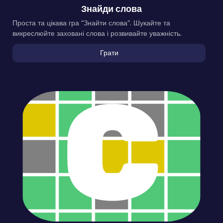
Знайди слова
Проста та цікава гра “Знайти слова”. Шукайте та
викреслюйте заховані слова і розвивайте уважність.
Грати