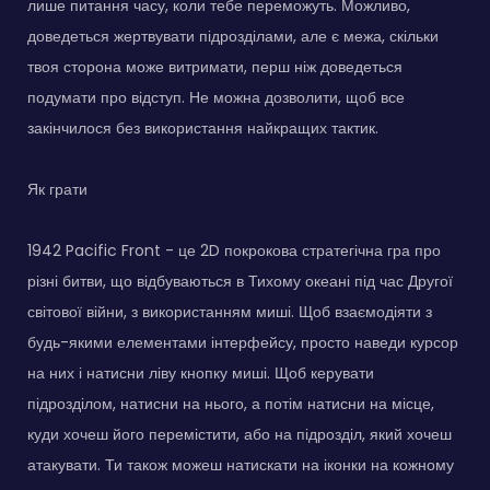
лише питання часу, коли тебе переможуть. Можливо,
доведеться жертвувати підрозділами, але є межа, скільки
твоя сторона може витримати, перш ніж доведеться
подумати про відступ. Не можна дозволити, щоб все
закінчилося без використання найкращих тактик.
Як грати
1942 Pacific Front - це 2D покрокова стратегічна гра про
різні битви, що відбуваються в Тихому океані під час Другої
світової війни, з використанням миші. Щоб взаємодіяти з
будь-якими елементами інтерфейсу, просто наведи курсор
на них і натисни ліву кнопку миші. Щоб керувати
підрозділом, натисни на нього, а потім натисни на місце,
куди хочеш його перемістити, або на підрозділ, який хочеш
атакувати. Ти також можеш натискати на іконки на кожному