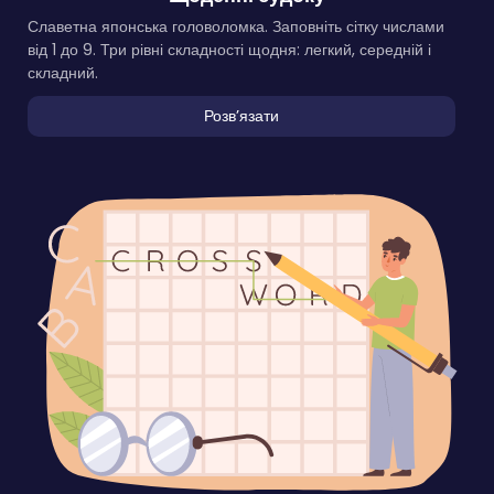
Славетна японська головоломка. Заповніть сітку числами
від 1 до 9. Три рівні складності щодня: легкий, середній і
складний.
Розвʼязати