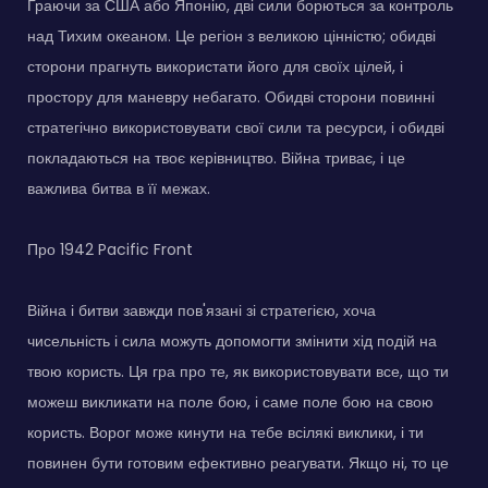
Граючи за США або Японію, дві сили борються за контроль
над Тихим океаном. Це регіон з великою цінністю; обидві
сторони прагнуть використати його для своїх цілей, і
простору для маневру небагато. Обидві сторони повинні
стратегічно використовувати свої сили та ресурси, і обидві
покладаються на твоє керівництво. Війна триває, і це
важлива битва в її межах.
Про 1942 Pacific Front
Війна і битви завжди пов'язані зі стратегією, хоча
чисельність і сила можуть допомогти змінити хід подій на
твою користь. Ця гра про те, як використовувати все, що ти
можеш викликати на поле бою, і саме поле бою на свою
користь. Ворог може кинути на тебе всілякі виклики, і ти
повинен бути готовим ефективно реагувати. Якщо ні, то це