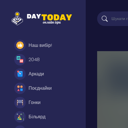
Наш вибір!
2048
Аркади
Поєднайки
Гонки
Більярд