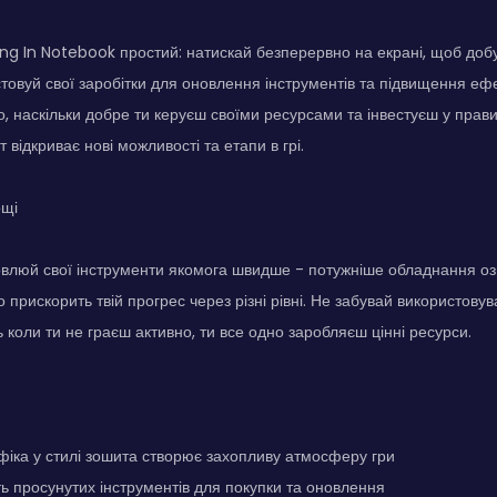
ng In Notebook простий: натискай безперервно на екрані, щоб добу
товуй свої заробітки для оновлення інструментів та підвищення ефек
го, наскільки добре ти керуєш своїми ресурсами та інвестуєш у прав
 відкриває нові можливості та етапи в грі.
ощі
овлюй свої інструменти якомога швидше - потужніше обладнання о
о прискорить твій прогрес через різні рівні. Не забувай використову
ь коли ти не граєш активно, ти все одно заробляєш цінні ресурси.
фіка у стилі зошита створює захопливу атмосферу гри
ть просунутих інструментів для покупки та оновлення