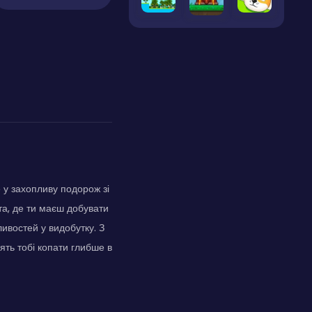
е у захопливу подорож зі
та, де ти маєш добувати
ивостей у видобутку. З
ть тобі копати глибше в