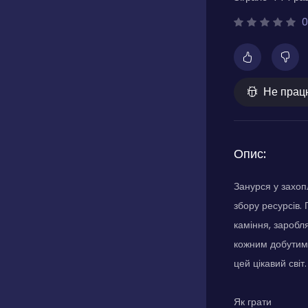
0
Не прац
Опис:
Занурся у захоп
збору ресурсів.
каміння, заробл
кожним добутим 
цей цікавий світ.
Як грати