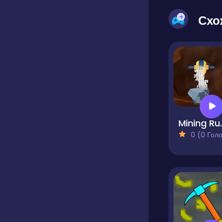
Схо
Min
0 (0 Голосів