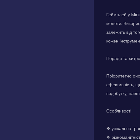
Геймплей у Mini
монети. Викорис
залежить від то
кожен інструмент
Поради та хитр
Пріоритетно он
ефективність, щ
видобутку; навіт
Особливості
❖ унікальна гра
❖ різноманітніс