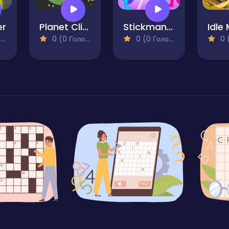
er
Planet Clicker - Dust Collector
Stickman Guys Defense
)
0 (0 Голосів)
0 (0 Голосів)
0 (0