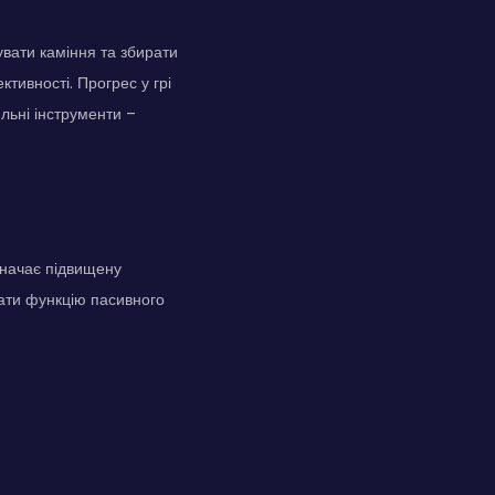
вати каміння та збирати
тивності. Прогрес у грі
ильні інструменти –
значає підвищену
вати функцію пасивного