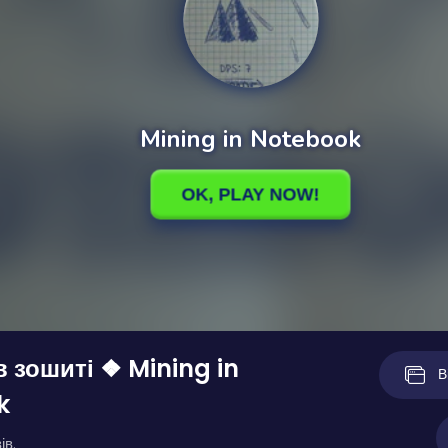
в зошиті ❖ Mining in
В
k
ів.