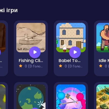
жі ігри
ing Rush
Fishing Clicker
Babel Tower
)
0 (0 Голосів)
0 (0 Голосів)
0 (0