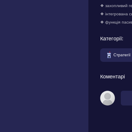
❖ захопливий ге
❖ інтегрована с
❖ функція пасив
Категорії:
Стратегії
Коментарі