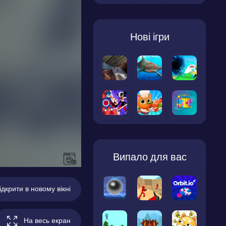
Нові ігри
Випало для вас
ідкрити в новому вікні
На весь екран