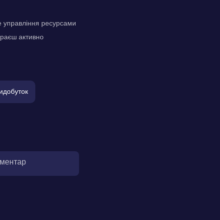
не управління ресурсами
граєш активно
идобуток
оментар