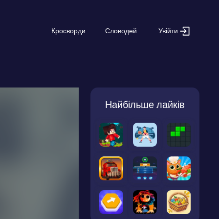
Увійти
Кросворди
Словодей
Найбільше лайків