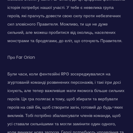
історія потребує нашої участі. У тебе є невелика група
героїв, які прагнуть довести свою силу проти небезпечних
сил зловісного Правителя. Можливо, ти ще не дуже
сильний, але можеш пробитися від околиць, населених
монстрами та бродягами, до еліт, що оточують Правителя.
Про Far Orion
Були часи, коли фентезійні RPG зосереджувалися на
згуртованій команді розвинених персонажів, і такі ігри досі
існують, але тепер важливіше мати якомога більше сильних
героїв. Ця гра полягає в тому, щоб збирати та вербувати
героїв на свій бік, щоб створити загін, готовий до будь-яких
викликів. Тобі потрібно збалансувати членів команди, щоб
усі ставали сильнішими та могли замінити один одного,
коли виникає нова загроза. Герої потребують управління та