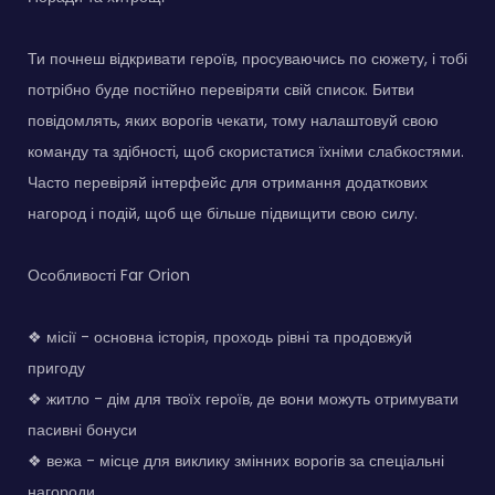
Ти почнеш відкривати героїв, просуваючись по сюжету, і тобі
потрібно буде постійно перевіряти свій список. Битви
повідомлять, яких ворогів чекати, тому налаштовуй свою
команду та здібності, щоб скористатися їхніми слабкостями.
Часто перевіряй інтерфейс для отримання додаткових
нагород і подій, щоб ще більше підвищити свою силу.
Особливості Far Orion
❖ місії - основна історія, проходь рівні та продовжуй
пригоду
❖ житло - дім для твоїх героїв, де вони можуть отримувати
пасивні бонуси
❖ вежа - місце для виклику змінних ворогів за спеціальні
нагороди