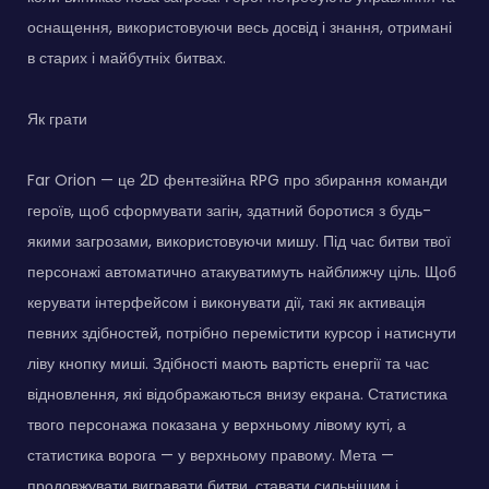
оснащення, використовуючи весь досвід і знання, отримані
в старих і майбутніх битвах.
Як грати
Far Orion — це 2D фентезійна RPG про збирання команди
героїв, щоб сформувати загін, здатний боротися з будь-
якими загрозами, використовуючи мишу. Під час битви твої
персонажі автоматично атакуватимуть найближчу ціль. Щоб
керувати інтерфейсом і виконувати дії, такі як активація
певних здібностей, потрібно перемістити курсор і натиснути
ліву кнопку миші. Здібності мають вартість енергії та час
відновлення, які відображаються внизу екрана. Статистика
твого персонажа показана у верхньому лівому куті, а
статистика ворога — у верхньому правому. Мета —
продовжувати вигравати битви, ставати сильнішим і