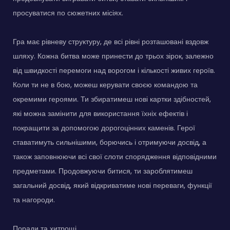
просуватися по сюжетних місіях.
Гра має рівневу структуру, де всі рівні розташовані вздовж
шляху. Кожна битва може принести до трьох зірок, залежно
від швидкості перемоги над ворогом і кількості живих героїв.
Коли ти не в бою, можеш керувати своєю командою та
окремими героями. Ти збиратимеш нові картки здібностей,
які можна замінити для використання їхніх ефектів і
покращити за допомогою дорогоцінних каменів. Герої
ставатимуть сильнішими, борючись і отримуючи досвід, а
також заповнюючи всі свої слоти спорядження відповідними
предметами. Продовжуючи битися, ти зароблятимеш
загальний досвід, який відкриватиме нові переваги, функції
та нагороди.
Поради та хитрощі