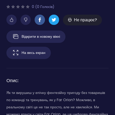
0 (0 Голосів)
Не працює?
Відкрити в новому вікні
На весь екран
Опис:
Як ти вирушиш у епічну фентезійну пригоду без товаришів
по команді та тренувань, як у Far Orion? Можливо, в
реальному світі це не так просто, але не хвилюйся. Ми
можемо втекти у світи Far Orion, де ця цифрова фентезійна