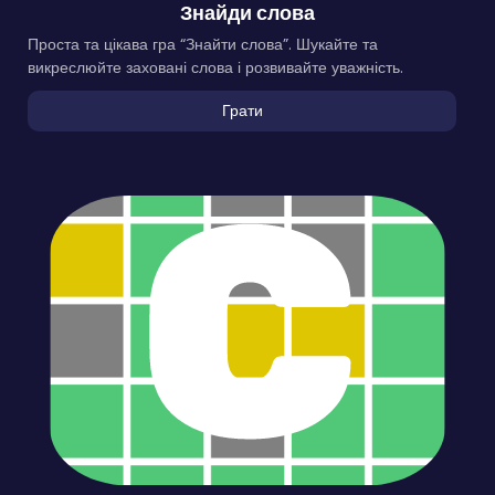
Знайди слова
Проста та цікава гра “Знайти слова”. Шукайте та
викреслюйте заховані слова і розвивайте уважність.
Грати