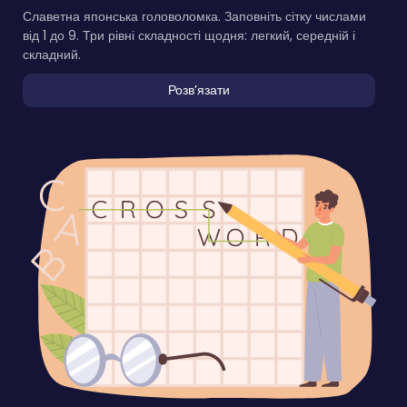
Славетна японська головоломка. Заповніть сітку числами
від 1 до 9. Три рівні складності щодня: легкий, середній і
складний.
Розвʼязати