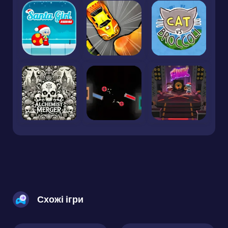
Схожі ігри