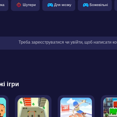
ика
Шутери
Для мозку
Божевільні
Треба зареєструватися чи увійти, щоб написати к
жі ігри