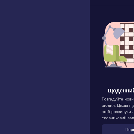
Щоденний
Розгадуйте нови
щодня. Цікаві пі
щоб розвинути л
словниковий зап
Пер