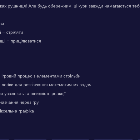
уках рушниця! Але будь обережним: ці кури завжди намагаються теб
зи
 – стріляти
иші – прицілюватися
ігровий процес з елементами стрільби
логіки для розв'язання математичних задач
 уважність та швидкість реакції
навчання через гру
іксельна графіка