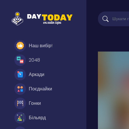
Наш вибір!
2048
Аркади
Поєднайки
Гонки
Більярд