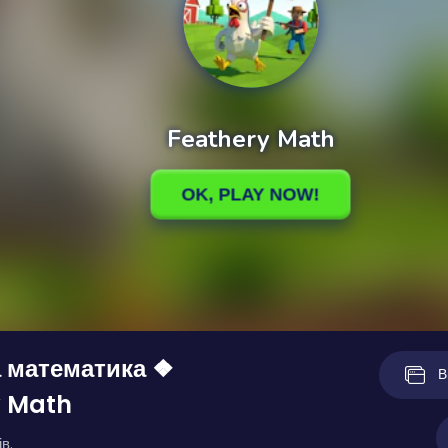
 математика ❖
В
y Math
в.