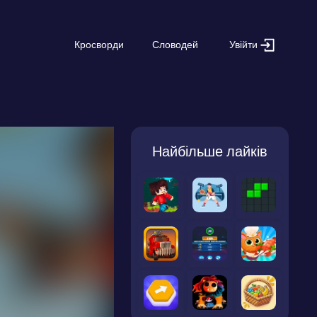
Увійти
Кросворди
Словодей
Найбільше лайків