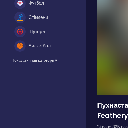
Футбол
Стікмени
Шутери
Баскетбол
Показати інші категорії ▾
Пухнаста
Feather
Зіграно 325 разі