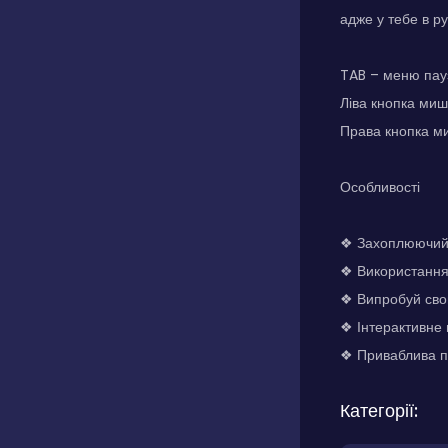
адже у тебе в р
TAB – меню пау
Ліва кнопка миші
Права кнопка м
Особливості
❖ Захоплюючий 
❖ Використання 
❖ Випробуй свою
❖ Інтерактивне 
❖ Приваблива п
Категорії: