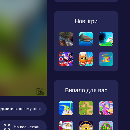
Нові ігри
Випало для вас
ідкрити в новому вікні
На весь екран