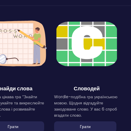
найди слова
Словодей
 цікава гра “Знайти
Wordle-подібна гра українською
Шукайте та викреслюйте
мовою. Щодня відгадуйте
слова і розвивайте
закодоване слово. У вас 6 спроб
.
вгадати слово.
Грати
Грати