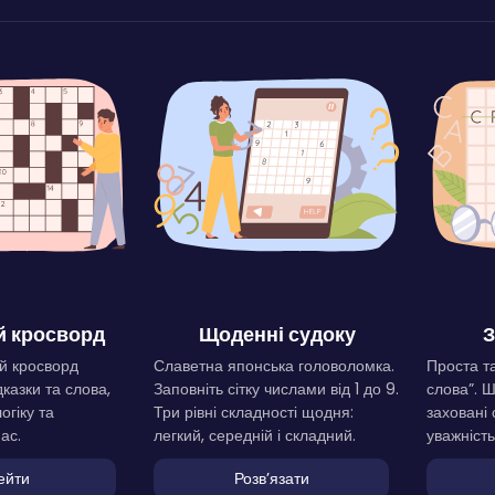
 кросворд
Щоденні судоку
З
й кросворд
Славетна японська головоломка.
Проста та
дказки та слова,
Заповніть сітку числами від 1 до 9.
слова”. 
огіку та
Три рівні складності щодня:
заховані 
ас.
легкий, середній і складний.
уважність
ейти
Розвʼязати