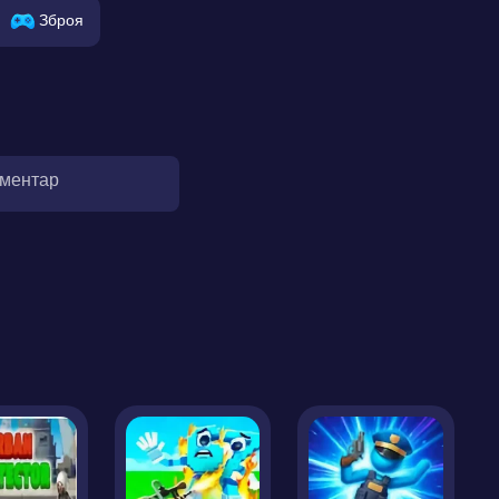
Зброя
оментар