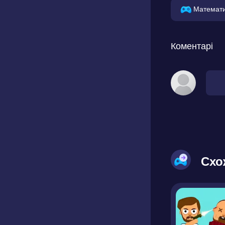
Математ
Коментарі
Схо