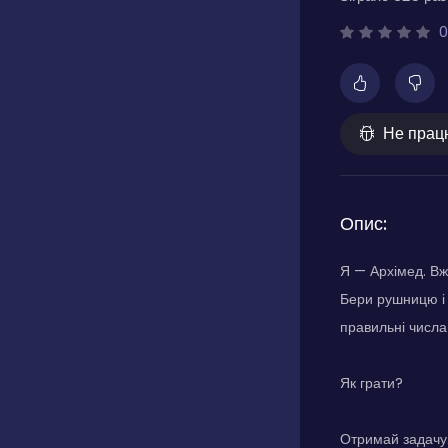
0
Не прац
Опис:
Я — Архімед. Вж
Бери рушницю і 
правильні числа
Як грати?
Отримай задачу.