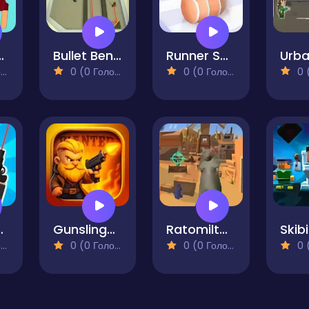
 Physics Puzzles
Bullet Bender
Runner Soldiers
)
0 (0 Голосів)
0 (0 Голосів)
0 (0
Spy Puzzle
Gunslinger Legend
Ratomilton Extreme Gunner
)
0 (0 Голосів)
0 (0 Голосів)
0 (0