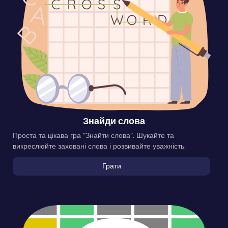
Знайди слова
Проста та цікава гра “Знайти слова”. Шукайте та
викреслюйте заховані слова і розвивайте уважність.
Грати