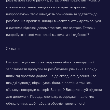
розв'язують серію рівнянь, вставляючи правильні числа. З
кожним вирішеним завданням складність зростає,
випробовуючи твою швидкість обчислень та здатність до
розв'язання проблем. Швидкі мислителі отримують бонуси,
а система підказок допомагає тим, хто застряг. Готовий
випробувати свої ментальні математичні здібності?
Як грати
Використовуй сенсорне керування або клавіатуру, щоб
заповнювати пропуски та розв'язувати рівняння. Пройди
шлях від простого додавання до складного ділення. Твої
швидкі відповіді підвищують бали, а постійна точність
збільшує нагороди за серії. Застряг? Використовуй підказки
для допомоги. Порада: спочатку зосередься на легких
обчисленнях, щоб набрати обертів і впевненість!