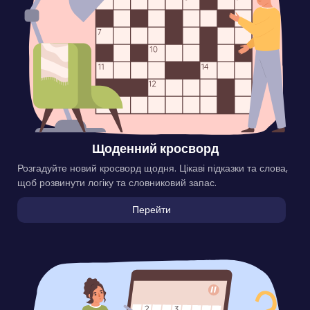
Щоденний кросворд
Розгадуйте новий кросворд щодня. Цікаві підказки та слова,
щоб розвинути логіку та словниковий запас.
Перейти