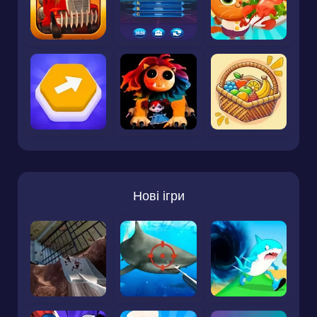
Нові ігри