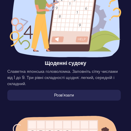
Щоденні судоку
Славетна японська головоломка. Заповніть сітку числами
від 1 до 9. Три рівні складності щодня: легкий, середній і
складний.
Розвʼязати