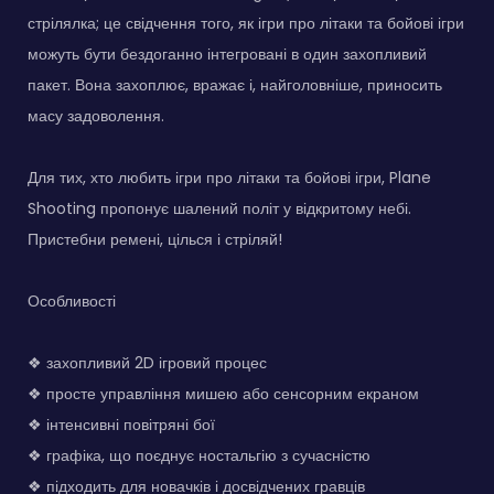
стрілялка; це свідчення того, як ігри про літаки та бойові ігри
можуть бути бездоганно інтегровані в один захопливий
пакет. Вона захоплює, вражає і, найголовніше, приносить
масу задоволення.
Для тих, хто любить ігри про літаки та бойові ігри, Plane
Shooting пропонує шалений політ у відкритому небі.
Пристебни ремені, цілься і стріляй!
Особливості
❖ захопливий 2D ігровий процес
❖ просте управління мишею або сенсорним екраном
❖ інтенсивні повітряні бої
❖ графіка, що поєднує ностальгію з сучасністю
❖ підходить для новачків і досвідчених гравців