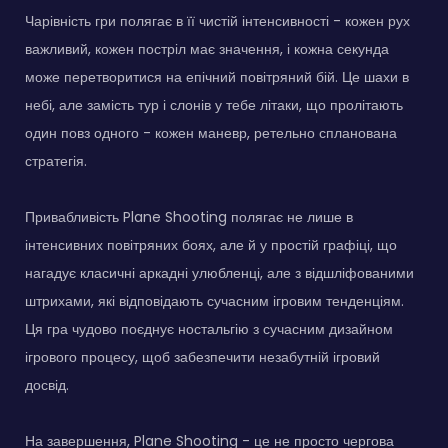
Чарівність гри полягає в її чистій інтенсивності - кожен рух
важливий, кожен постріл має значення, і кожна секунда
може перетворитися на епічний повітряний бій. Це шахи в
небі, але замість тур і слонів у тебе літаки, що пролітають
один повз одного - кожен маневр, ретельно спланована
стратегія.
Привабливість Plane Shooting полягає не лише в
інтенсивних повітряних боях, але й у простій графіці, що
нагадує класичні аркадні улюбленці, але з відшліфованими
штрихами, які відповідають сучасним ігровим тенденціям.
Ця гра чудово поєднує ностальгію з сучасним дизайном
ігрового процесу, щоб забезпечити незабутній ігровий
досвід.
На завершення, Plane Shooting - це не просто чергова