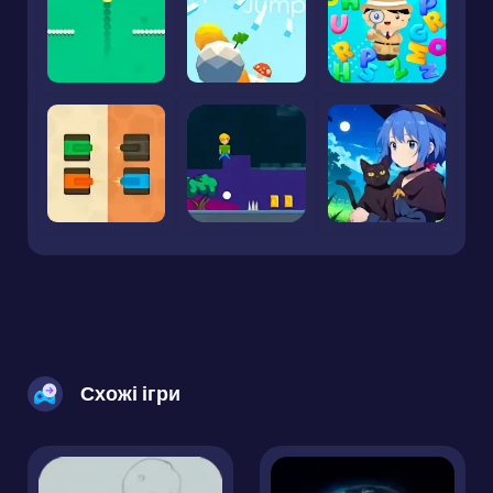
Схожі ігри