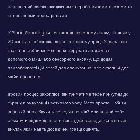
наповнений високошвидкісними аеробатичними трюками та
інтенсивними перестрілками.
У Plane Shooting ти протистоїш ворожому літаку, літаючи у
2D світі, де небезпека чекає на кожному кроці. Управління
грою просте: ти можеш легко керувати літаком за
допомогою миші або сенсорного екрану, що додає
привабливості цій легкій для опанування, але складній для
майстерності грі.
Ігровий процес захоплює; він триматиме тебе прикутим до
екрану в очікуванні наступного ходу. Мета проста - збити
ворожий літак. Звучить легко, чи не так? Але не дай себе
обманути видимою простотою, адже всередині ховається
виклик, який навіть досвідчені гравці оцінять.