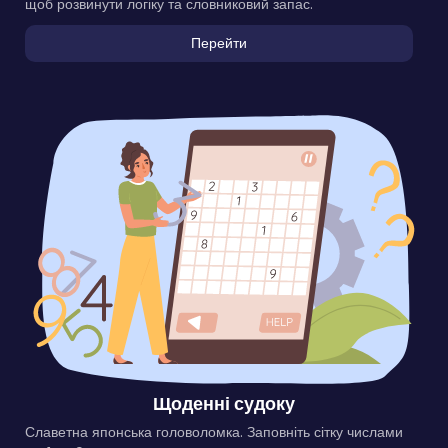
щоб розвинути логіку та словниковий запас.
Перейти
Щоденні судоку
Славетна японська головоломка. Заповніть сітку числами