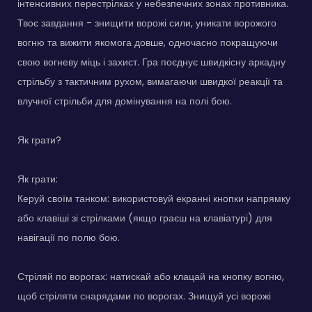
інтенсивних перестрілках у небезпечних зонах противника.
Твоє завдання - знищити ворожі сили, уникати ворожого
вогню та вижити якомога довше, одночасно покращуючи
свою вогневу міць і захист. Гра поєднує швидкісну аркадну
стрільбу з тактичним рухом, вимагаючи швидкої реакції та
влучної стрільби для домінування на полі бою.
Як грати?
Як грати:
Керуй своїм танком: використовуй екранні кнопки напрямку
або клавіші зі стрілками (якщо граєш на клавіатурі) для
навігації по полю бою.
Стріляй по ворогах: натискай або клацай на кнопку вогню,
щоб стріляти снарядами по ворогах. Знищуй усі ворожі