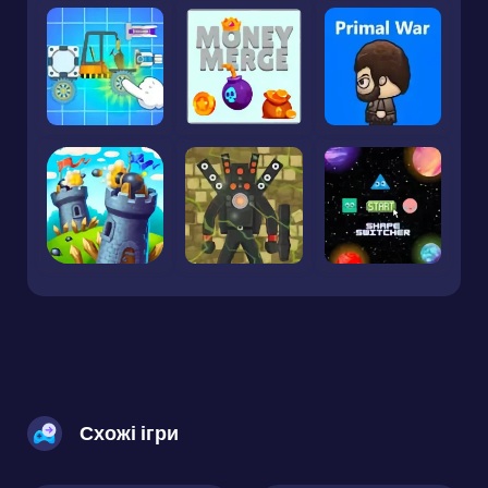
Схожі ігри