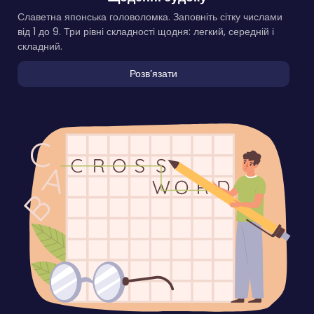
Славетна японська головоломка. Заповніть сітку числами
від 1 до 9. Три рівні складності щодня: легкий, середній і
складний.
Розвʼязати