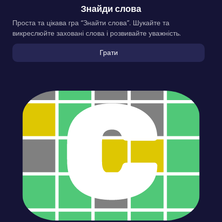
Знайди слова
Проста та цікава гра “Знайти слова”. Шукайте та
викреслюйте заховані слова і розвивайте уважність.
Грати