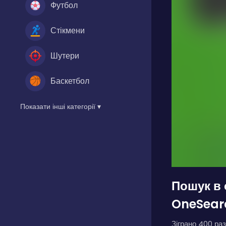
Футбол
Стікмени
Шутери
Баскетбол
Показати інші категорії ▾
Пошук в 
OneSear
Зіграно 400 раз