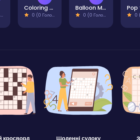
Coloring book cute animals
Balloon Match Color Match
)
0 (0 Голосів)
0 (0 Голосів)
0 (0
 кросворд
Щоденні судоку
З