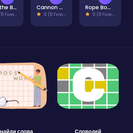
Pop the Baloons Bounce
Cannon Candy - Shooter Bubble Candy Blast
Rope Bowing Puzzle
 Голосів)
0 (0 Голосів)
0 (0 Голосів)
найди слова
Словодей