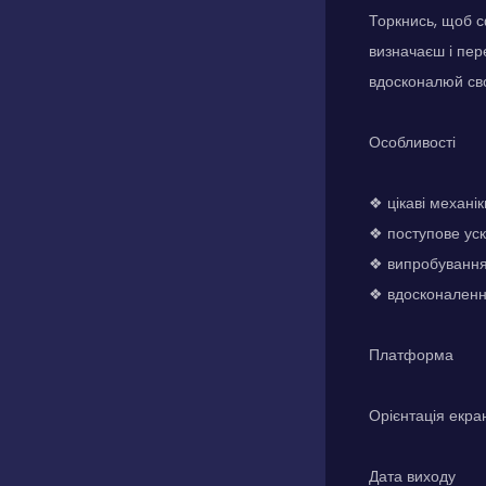
Торкнись, щоб с
визначаєш і пер
вдосконалюй сво
Особливості
❖ цікаві механік
❖ поступове уск
❖ випробування
❖ вдосконалення
Платформа
Орієнтація екра
Дата виходу