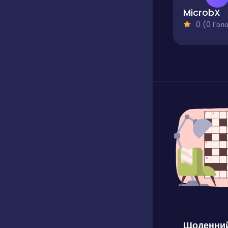
MicrobX
0 (0 Голосів
Щоденний