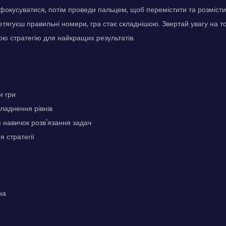
фокусуватися, потім проведи пальцем, щоб перемістити та розмістит
етягуєш правильні номери, гра стає складнішою. Звертай увагу на тон
ю стратегію для найкращих результатів.
и гри
ладнення рівнів
 навичок розв'язання задач
 стратегії
на