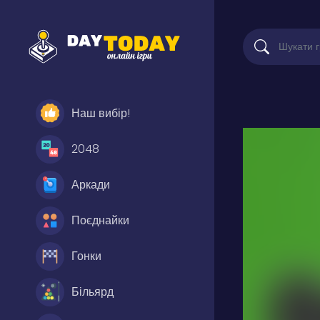
Наш вибір!
2048
Аркади
Поєднайки
Гонки
Більярд