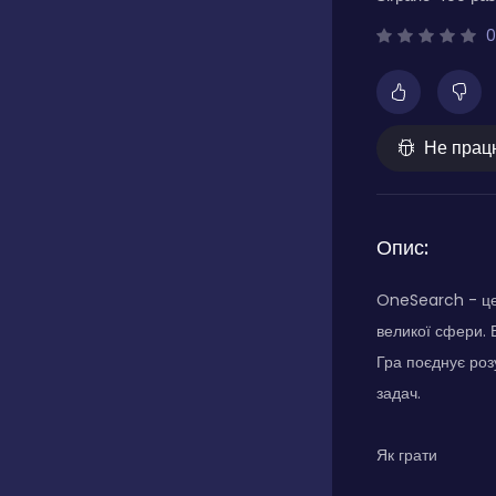
0
Не прац
Опис:
OneSearch - це 
великої сфери. 
Гра поєднує роз
задач.
Як грати