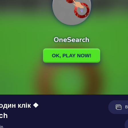
один клік ❖
В
ch
ів.