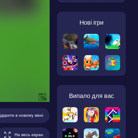
Нові ігри
Випало для вас
ідкрити в новому вікні
На весь екран