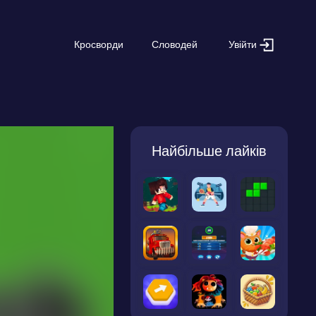
Увійти
Кросворди
Словодей
Найбільше лайків