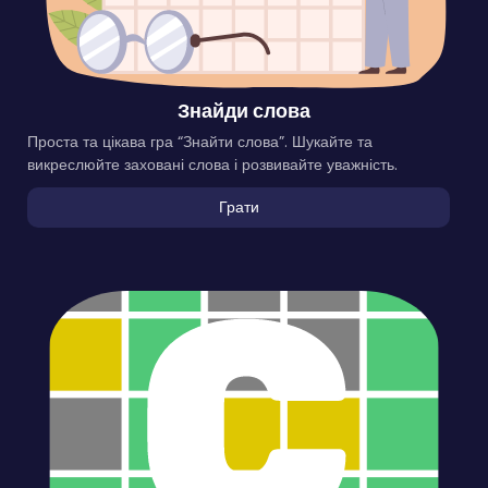
Знайди слова
Проста та цікава гра “Знайти слова”. Шукайте та
викреслюйте заховані слова і розвивайте уважність.
Грати