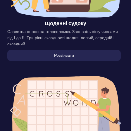
Щоденні судоку
Славетна японська головоломка. Заповніть сітку числами
від 1 до 9. Три рівні складності щодня: легкий, середній і
складний.
Розвʼязати