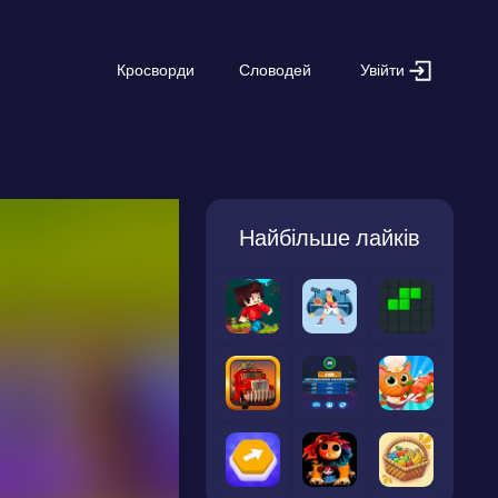
Увійти
Кросворди
Словодей
Найбільше лайків