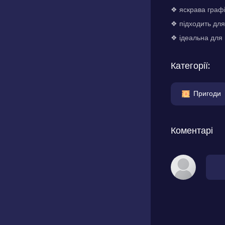
❖ яскрава графі
❖ підходить для 
❖ ідеальна для 
Категорії:
Пригоди
Коментарі