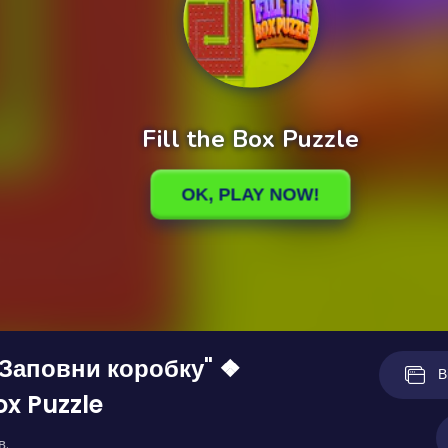
"Заповни коробку" ❖
В
Box Puzzle
в.