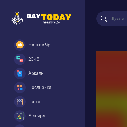
Наш вибір!
2048
Аркади
Поєднайки
Гонки
Більярд