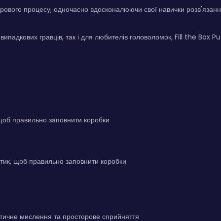
рового процесу, одночасно вдосконалюючи свої навички розв'язанн
випадкових гравців, так і для любителів головоломок, Fill the Box P
щоб правильно заповнити коробки
тик, щоб правильно заповнити коробки
тичне мислення та просторове сприйняття