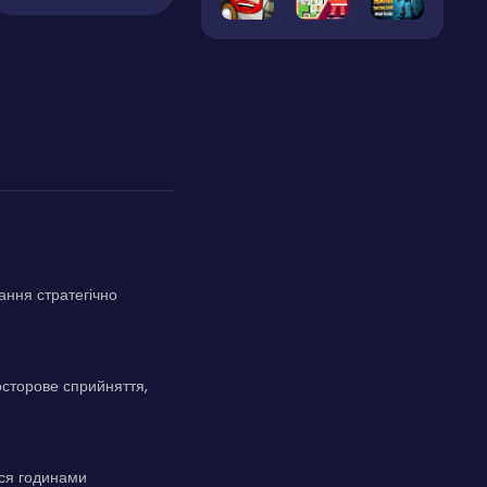
ання стратегічно
осторове сприйняття,
ися годинами