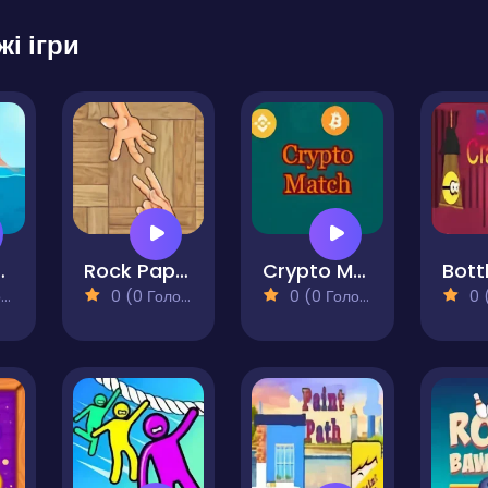
жі ігри
water Dash
Rock Paper Scissor
Crypto Match
)
0 (0 Голосів)
0 (0 Голосів)
0 (0