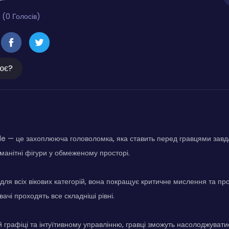
 (0 Голосів)
ює?
zzle — це захоплююча головоломка, яка ставить перед гравцями завд
оманітні фігури у обмеженому просторі.
для всіх вікових категорій, вона покращує критичне мислення та пр
вачі проходять все складніші рівні.
й графіці та інтуїтивному управлінню, гравці зможуть насолоджуват