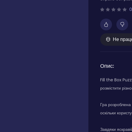
0
Не прац
Опис:
Fill the Box Pu
розмістити різн
Гра розроблена 
оскільки користу
Завдяки яскраві