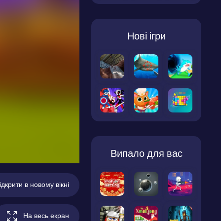
Нові ігри
Випало для вас
ідкрити в новому вікні
На весь екран