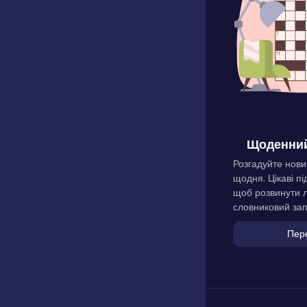
Щоденний
Розгадуйте нови
щодня. Цікаві пі
щоб розвинути л
словниковий зап
Пер