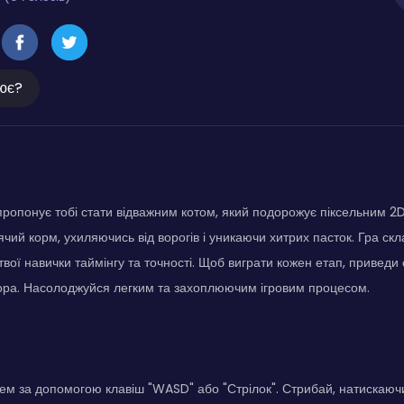
ює?
ропонує тобі стати відважним котом, який подорожує піксельним 
чий корм, ухиляючись від ворогів і уникаючи хитрих пасток. Гра скла
вої навички таймінгу та точності. Щоб виграти кожен етап, приведи 
ора. Насолоджуйся легким та захоплюючим ігровим процесом.
м за допомогою клавіш "WASD" або "Стрілок". Стрибай, натискаючи 