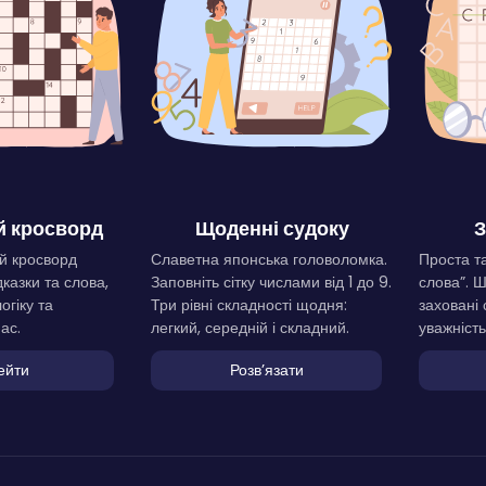
 кросворд
Щоденні судоку
З
й кросворд
Славетна японська головоломка.
Проста та
дказки та слова,
Заповніть сітку числами від 1 до 9.
слова”. 
огіку та
Три рівні складності щодня:
заховані 
ас.
легкий, середній і складний.
уважність
ейти
Розвʼязати