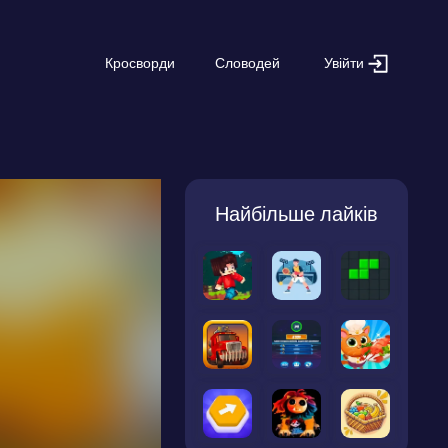
Увійти
Кросворди
Словодей
Найбільше лайків