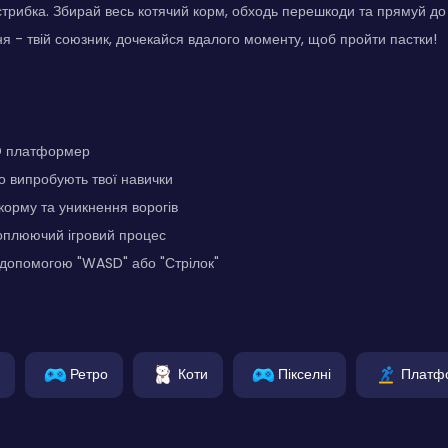
стрибка. Збирай весь котячий корм, обходь перешкоди та прямуй до
ння - твій союзник, дочекайся вдалого моменту, щоб пройти пастки!
D платформер
що випробують твої навички
 корму та уникнення ворогів
хоплюючий ігровий процес
 допомогою "WASD" або "Стрілок"
Ретро
Коти
Пікселні
Платф