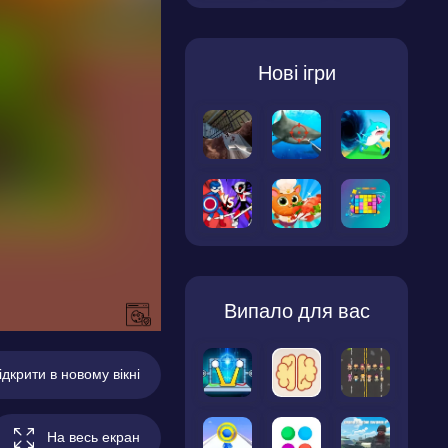
Нові ігри
Випало для вас
ідкрити в новому вікні
На весь екран