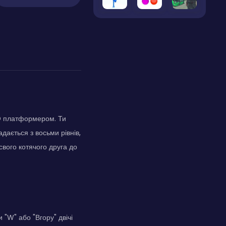
2D платформером. Ти
дається з восьми рівнів,
свого котячого друга до
"W" або "Вгору" двічі