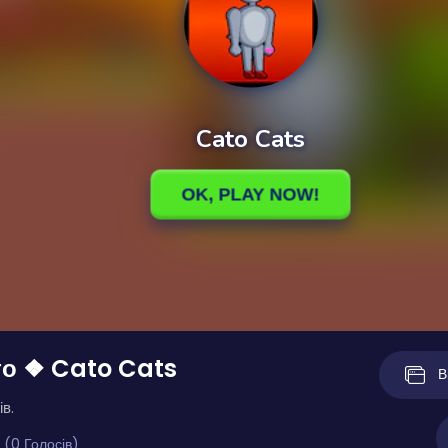
то ❖ Cato Cats
В
ів.
 (0 Голосів)