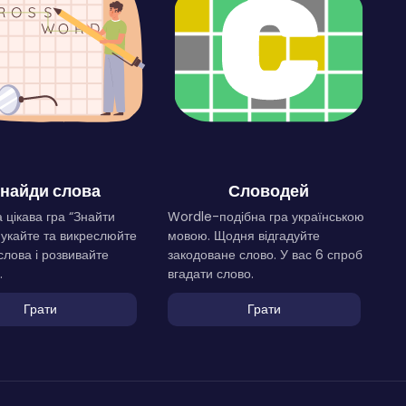
найди слова
Словодей
 цікава гра “Знайти
Wordle-подібна гра українською
Шукайте та викреслюйте
мовою. Щодня відгадуйте
слова і розвивайте
закодоване слово. У вас 6 спроб
.
вгадати слово.
Грати
Грати