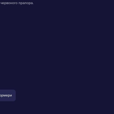
 червоного прапора.
ормери