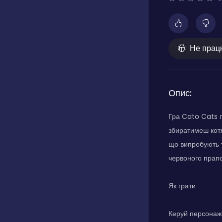
Не прац
Опис:
Гра Cato Cats п
збиратимеш котя
що випробують т
червоного прап
Як грати
Керуй персонаже