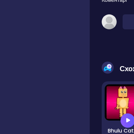
Схо
Bhulu Cat