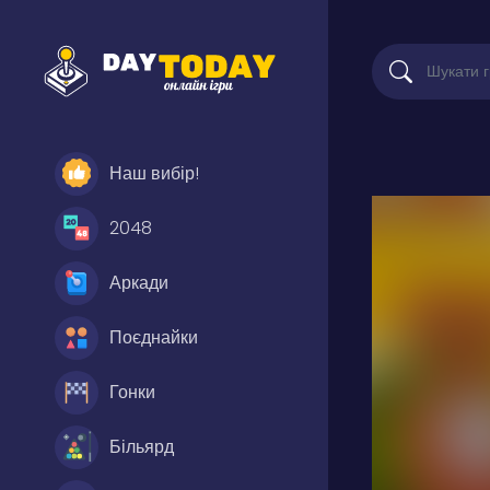
Наш вибір!
2048
Аркади
Поєднайки
Гонки
Більярд