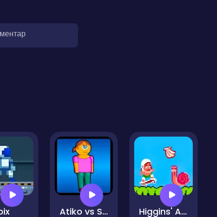
оментар
pix
Atiko vs Squid
Higgins' Adventure Island