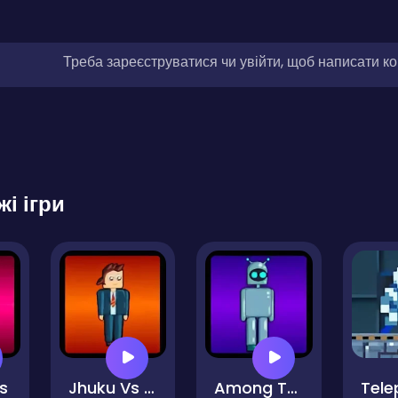
Треба зареєструватися чи увійти, щоб написати к
жі ігри
s
Jhuku Vs Bro
Among Tau Bots
Tele