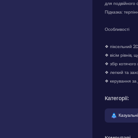
для подвійного 
Підказка: терпі
Особливості
❖ піксельний 2
❖ вісім рівнів, 
❖ збір котячого
❖ легкий та за
❖ керування за
Категорії:
Казуальні
Коментарі