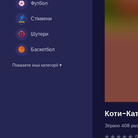
Футбол
Стікмени
Шутери
Баскетбол
Показати інші категорії ▾
Коти-Ка
Зіграно 408 раз
0