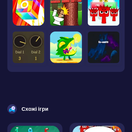
Схожі ігри