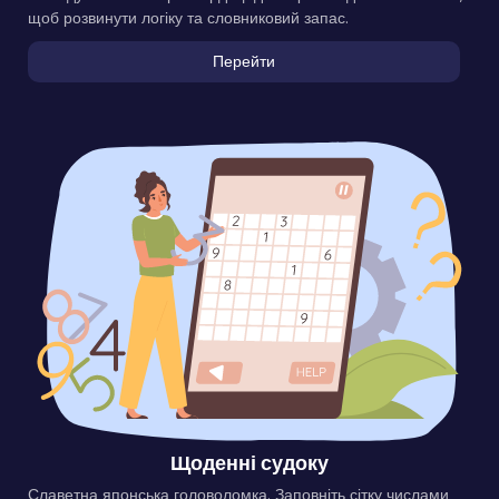
щоб розвинути логіку та словниковий запас.
Перейти
Щоденні судоку
Славетна японська головоломка. Заповніть сітку числами