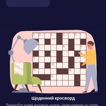
Щоденний кросворд
Розгадуйте новий кросворд щодня. Цікаві підказки та слова,