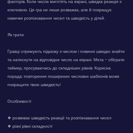
факторів. Коли числа миготять на екрані, швидка реакція є
ключовою. Ця гра не лише розважає, але й покращує
навички розпізнавання чисел та швидкість у дітей.
Як грати
Гравці отримують підказку з числом і повинні швидко знайти
та натиснути на відповідне число на екрані. Мета - обіграти
таймер, просуваючись до складніших рівнів. Корисна
порада: повторення поширених числових шаблонів може
покращити твою швидкість!
Особливості
❖ розвиває швидкість реакції та розпізнавання чисел
❖ різні рівні складності