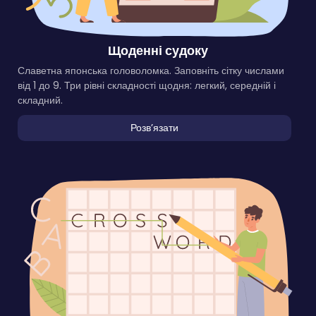
Щоденні судоку
Славетна японська головоломка. Заповніть сітку числами
від 1 до 9. Три рівні складності щодня: легкий, середній і
складний.
Розвʼязати