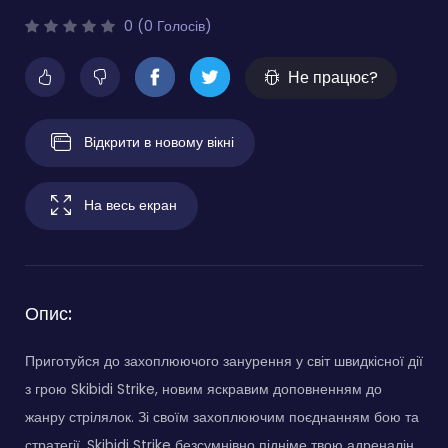
0 (0 Голосів)
Не працює?
Відкрити в новому вікні
На весь екран
Опис:
Приготуйся до захоплюючого занурення у світ швидкісної дії
з грою Skibidi Strike, новим яскравим доповненням до
жанру стрілялок. Зі своїм захоплюючим поєднанням бою та
стратегії, Skibidi Strike безсумнівно підніме твою адреналін,