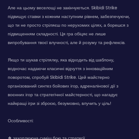
Але на цьому веселощі не закінчуються. Skibidi Strike
підвищує ставки з кожним наступним рівнем, забезпечуючи,
що ти не просто стріляєш по нерухомих цілях, а борешся з
підвищенням складності. Ця гра обіцяє не лише
випробування твоєї влучності, але й розуму та рефлексів.
Якщо ти шукав стрілялку, яка відходить від шаблону,
водночас надаючи класичні відчуття з інноваційним
поворотом, спробуй Skibidi Strike. Цей майстерно
організований синтез бойових ігор, адреналінової дії з
воєнних ігор та стратегічної майстерності, що нагадує
найкращі ігри зі зброєю, безумовно, влучить у ціль!
Особливості:
❖ захоплююча суміш бою та стратегії