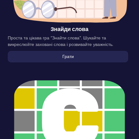
Знайди слова
Проста та цікава гра “Знайти слова”. Шукайте та
викреслюйте заховані слова і розвивайте уважність.
Грати