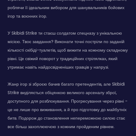
роблячи її ідеальним вибором для шанувальників бойових
ігор та воєнних ігор.
У Skibidi Strike ти стаєш солдатом спецназу з унікальною
місією. Твоє завдання? Виконати точні постріли по заданій
кількості скібіді-туалетів, щоб вижити на кожному складному
рівні. Це свіжий поворот у традиційних стрілялках, який
утримає навіть найдосвідченіших гравців у напрузі.
Жанр ігор зі зброєю бачив багато претендентів, але Skibidi
Strike виділяється обіцянкою великого арсеналу зброї,
доступного для розблокування. Прогресування через рівні -
це не лише про виживання, а й про підготовку до майбутніх
битв. Подорож до становлення непереможною силою стає
все більш захоплюючою з кожним пройденим рівнем.