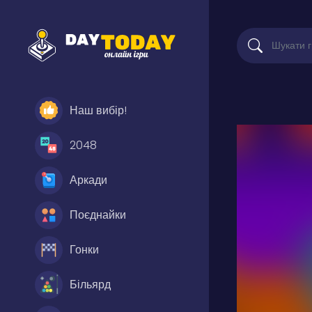
Наш вибір!
2048
Аркади
Поєднайки
Гонки
Більярд