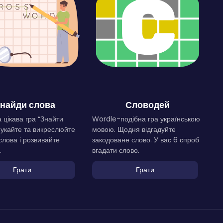
найди слова
Словодей
 цікава гра “Знайти
Wordle-подібна гра українською
Шукайте та викреслюйте
мовою. Щодня відгадуйте
слова і розвивайте
закодоване слово. У вас 6 спроб
.
вгадати слово.
Грати
Грати