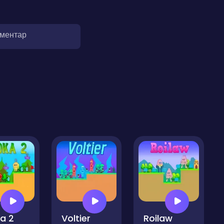
оментар
a 2
Voltier
Roilaw