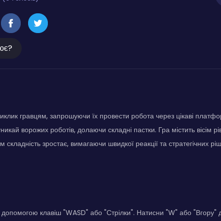
ює?
виклик гравцям, запрошуючи їх провести робота через цікаві платфор
уникай ворожих роботів, долаючи складні пастки. Гра містить вісім рів
м складність зростає, вимагаючи швидкої реакції та стратегічних р
допомогою клавіш "WASD" або "Стрілки". Натисни "W" або "Вгору" д