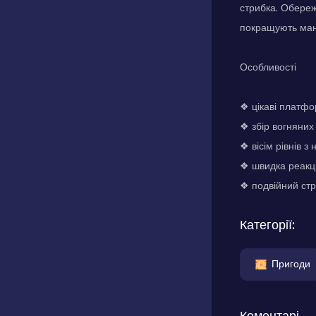
стрибка. Обереж
покращують ман
Особливості
❖ цікаві платфо
❖ збір вогняних 
❖ вісім рівнів 
❖ швидка реакці
❖ подвійний ст
Категорії:
Пригоди
Коментарі