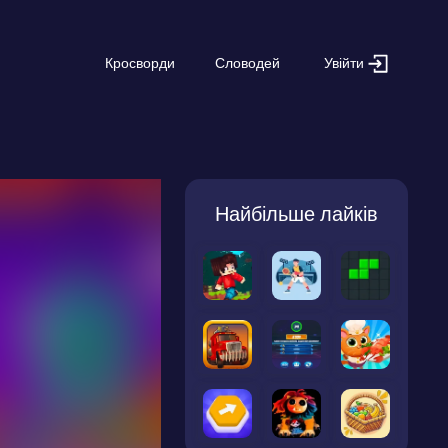
Увійти
Кросворди
Словодей
Найбільше лайків