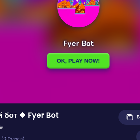
 бот ❖ Fyer Bot
В
ів.
 (0 Голосів)