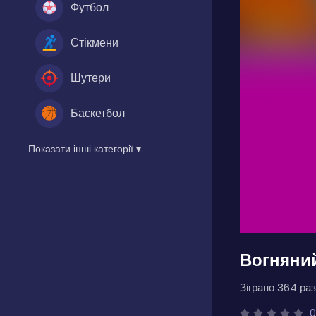
Футбол
Стікмени
Шутери
Баскетбол
Показати інші категорії ▾
Вогняний
Зіграно 364 раз
0