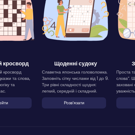
 кросворд
Щоденні судоку
З
й кросворд
Славетна японська головоломка.
Проста та
дказки та слова,
Заповніть сітку числами від 1 до 9.
слова”. 
огіку та
Три рівні складності щодня:
заховані 
ас.
легкий, середній і складний.
уважність
ейти
Розвʼязати