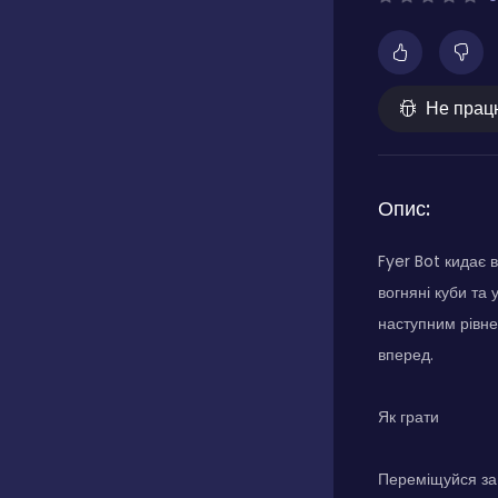
Не прац
Опис:
Fyer Bot кидає 
вогняні куби та 
наступним рівне
вперед.
Як грати
Переміщуйся за 