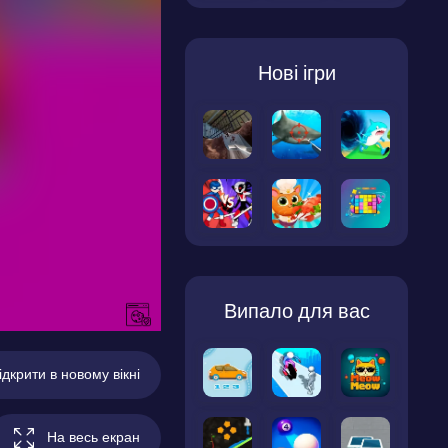
Нові ігри
Випало для вас
ідкрити в новому вікні
На весь екран