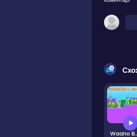
Схо
Waano