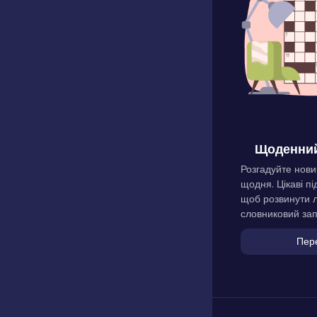
Щоденний
Розгадуйте нови
щодня. Цікаві пі
щоб розвинути л
словниковий зап
Пер