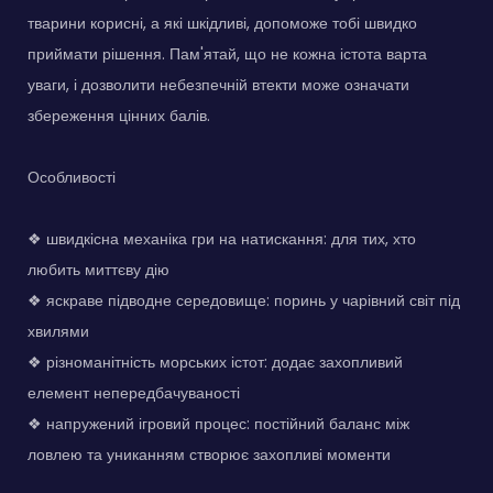
тварини корисні, а які шкідливі, допоможе тобі швидко
приймати рішення. Пам'ятай, що не кожна істота варта
уваги, і дозволити небезпечній втекти може означати
збереження цінних балів.
Особливості
❖ швидкісна механіка гри на натискання: для тих, хто
любить миттєву дію
❖ яскраве підводне середовище: поринь у чарівний світ під
хвилями
❖ різноманітність морських істот: додає захопливий
елемент непередбачуваності
❖ напружений ігровий процес: постійний баланс між
ловлею та униканням створює захопливі моменти