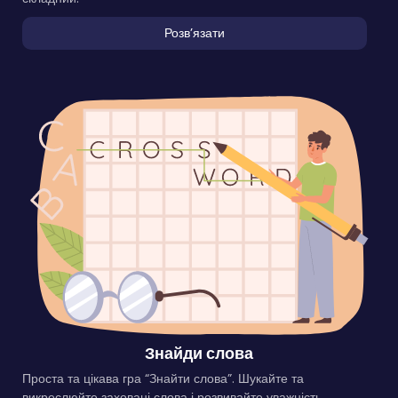
Розвʼязати
Знайди слова
Проста та цікава гра “Знайти слова”. Шукайте та
викреслюйте заховані слова і розвивайте уважність.