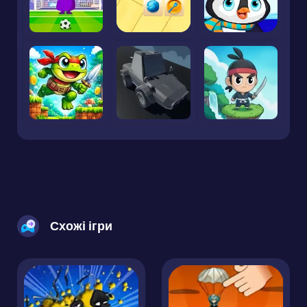
Схожі ігри