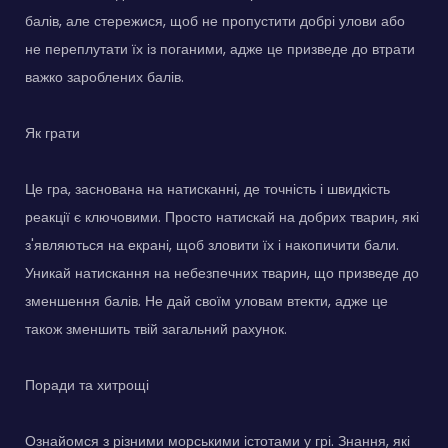
балів, але стережися, щоб не пропустити добрі улови або
не переплутати їх із поганими, адже це призведе до втрати
важко зароблених балів.
Як грати
Це гра, заснована на натисканні, де точність і швидкість
реакції є ключовими. Просто натискай на добрих тварин, які
з'являються на екрані, щоб зловити їх і накопичити бали.
Уникай натискання на небезпечних тварин, що призведе до
зменшення балів. Не дай своїм уловам втекти, адже це
також зменшить твій загальний рахунок.
Поради та хитрощі
Ознайомся з різними морськими істотами у грі. Знання, які