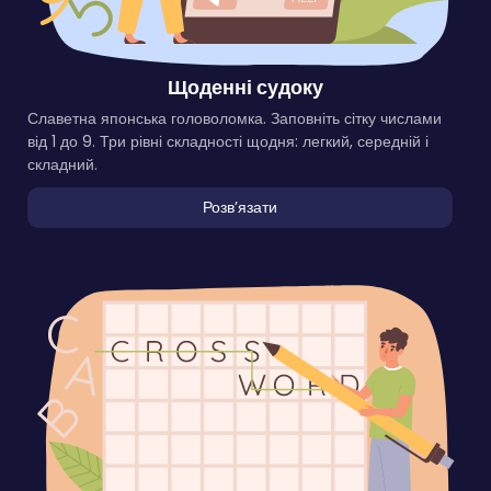
Щоденні судоку
Славетна японська головоломка. Заповніть сітку числами
від 1 до 9. Три рівні складності щодня: легкий, середній і
складний.
Розвʼязати