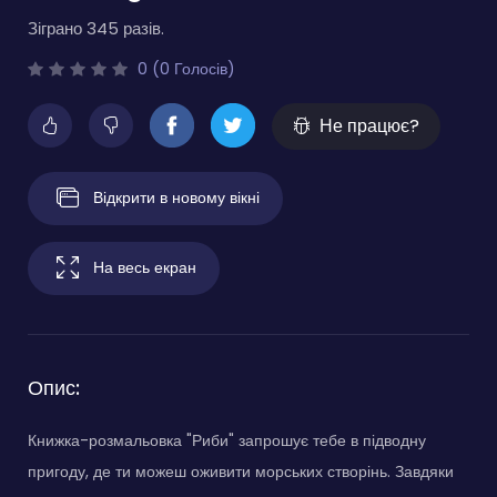
Зіграно 345 разів.
0 (0 Голосів)
Не працює?
Відкрити в новому вікні
На весь екран
Опис:
Книжка-розмальовка "Риби" запрошує тебе в підводну
пригоду, де ти можеш оживити морських створінь. Завдяки