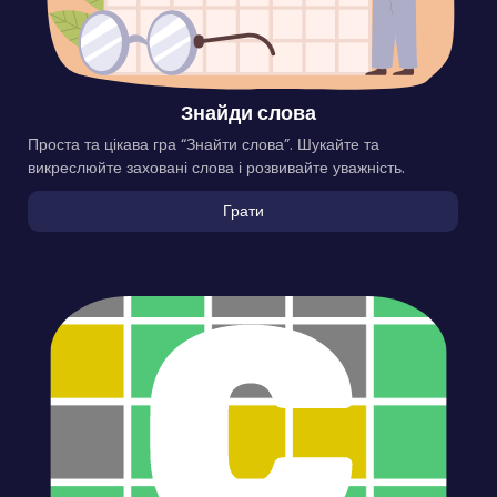
Знайди слова
Проста та цікава гра “Знайти слова”. Шукайте та
викреслюйте заховані слова і розвивайте уважність.
Грати