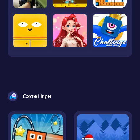
Схожі ігри