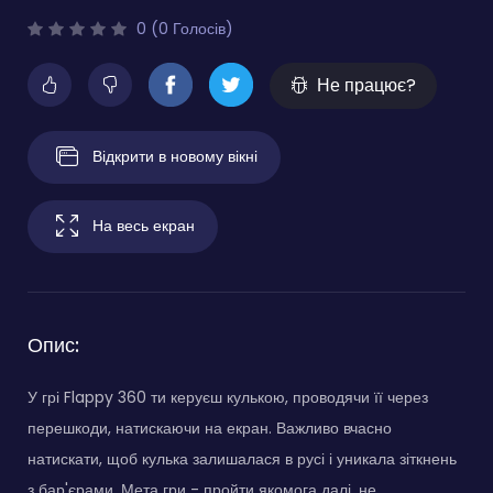
0 (0 Голосів)
Не працює?
Відкрити в новому вікні
На весь екран
Опис:
У грі Flappy 360 ти керуєш кулькою, проводячи її через
перешкоди, натискаючи на екран. Важливо вчасно
натискати, щоб кулька залишалася в русі і уникала зіткнень
з бар'єрами. Мета гри - пройти якомога далі, не