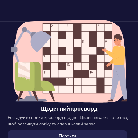
Щоденний кросворд
Розгадуйте новий кросворд щодня. Цікаві підказки та слова,
щоб розвинути логіку та словниковий запас.
Перейти