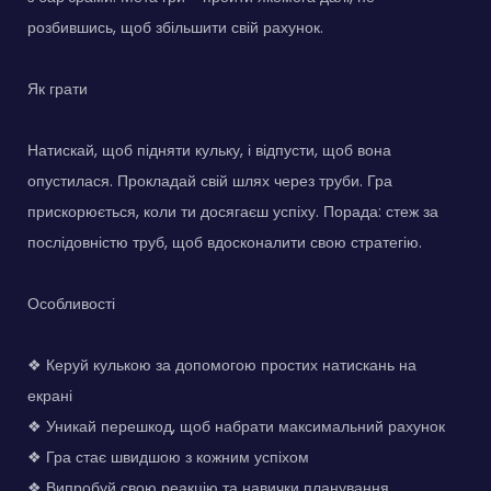
розбившись, щоб збільшити свій рахунок.
Як грати
Натискай, щоб підняти кульку, і відпусти, щоб вона
опустилася. Прокладай свій шлях через труби. Гра
прискорюється, коли ти досягаєш успіху. Порада: стеж за
послідовністю труб, щоб вдосконалити свою стратегію.
Особливості
❖ Керуй кулькою за допомогою простих натискань на
екрані
❖ Уникай перешкод, щоб набрати максимальний рахунок
❖ Гра стає швидшою з кожним успіхом
❖ Випробуй свою реакцію та навички планування