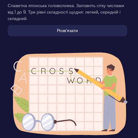
Славетна японська головоломка. Заповніть сітку числами
від 1 до 9. Три рівні складності щодня: легкий, середній і
складний.
Розвʼязати