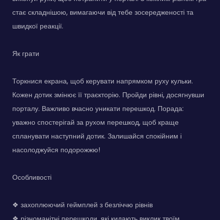
стає складнішою, вимагаючи від тебе зосередженості та
швидкої реакції.
Як грати
Торкнися екрана, щоб керувати напрямком руху кульки.
Кожен дотик змінює її траєкторію. Пройди рівні, досягнувши
порталу. Важливо вчасно уникати перешкод. Порада:
уважно спостерігай за рухом перешкод, щоб краще
спланувати наступний дотик. Залишайся спокійним і
насолоджуйся подорожжю!
Особливості
❖ захоплюючий геймплей з безліччю рівнів
❖ різноманітні перешкоди, які кидають виклик твоїм