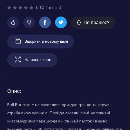
0 (0 Голосів)
Не працює?
Відкрити в новому вікні
На весь екран
Опис:
Ball Bounce - це захоплива аркадна гра, де ти керуєш
стрибаючою кулькою. Пройди складні рівні, наповнені
хитромудрими перешкодами. Уникай пасток і вчасно
виконуй рухи, щоб потрапити у портал. З кожним рівнем гра