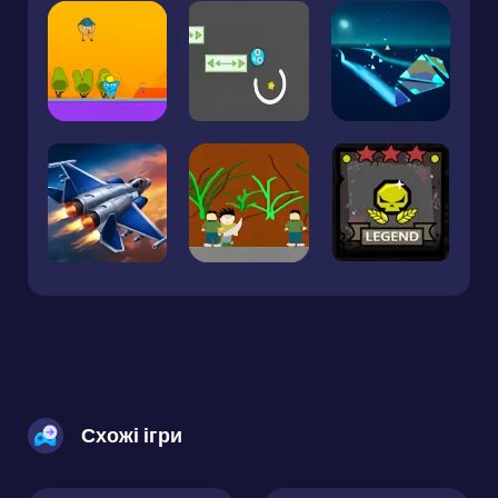
Схожі ігри