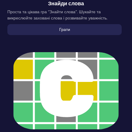
Знайди слова
Проста та цікава гра “Знайти слова”. Шукайте та
викреслюйте заховані слова і розвивайте уважність.
Грати