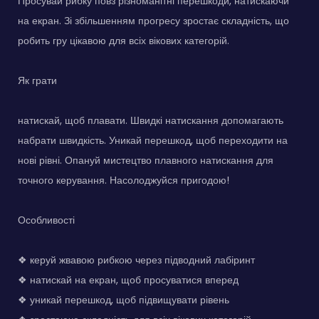
Просувай рибку повз різноманітні перешкоди, натискаючи
на екран. Зі збільшенням прогресу зростає складність, що
робить гру цікавою для всіх вікових категорій.
Як грати
натискай, щоб плавати. Швидкі натискання допомагають
набрати швидкість. Уникай перешкод, щоб переходити на
нові рівні. Опануй мистецтво плавного натискання для
точного керування. Насолоджуйся пригодою!
Особливості
❖ керуй жвавою рибкою через підводний лабіринт
❖ натискай на екран, щоб просуватися вперед
❖ уникай перешкод, щоб підвищувати рівень