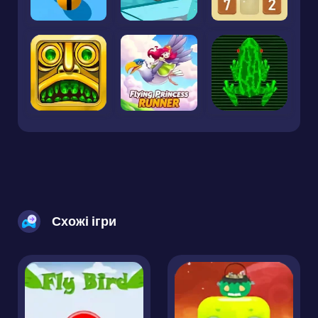
Схожі ігри