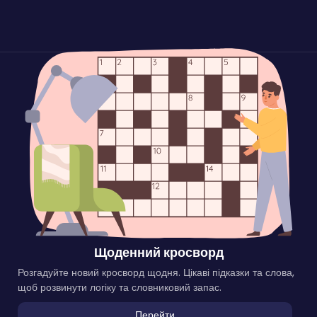
Щоденний кросворд
Розгадуйте новий кросворд щодня. Цікаві підказки та слова,
щоб розвинути логіку та словниковий запас.
Перейти