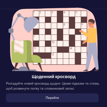
Щоденний кросворд
Розгадуйте новий кросворд щодня. Цікаві підказки та слова,
щоб розвинути логіку та словниковий запас.
Перейти