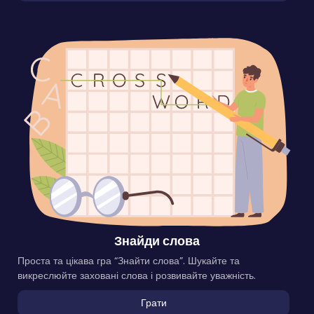
Знайди слова
Проста та цікава гра “Знайти слова”. Шукайте та
викреслюйте заховані слова і розвивайте уважність.
Грати