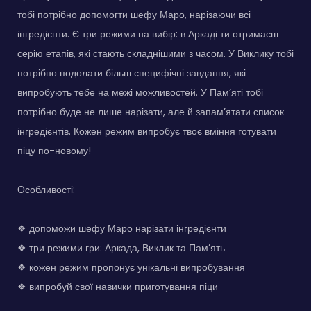
тобі потрібно допомогти шефу Маро, нарізаючи всі
інгредієнти. Є три режими на вибір: в Аркаді ти отримаєш
серію етапів, які стають складнішими з часом. У Виклику тобі
потрібно подолати більш специфічні завдання, які
випробують тебе на межі можливостей. У Пам’яті тобі
потрібно буде не лише нарізати, але й запам’ятати список
інгредієнтів. Кожен режим випробує твоє вміння готувати
піцу по-новому!
Особливості:
❖ допоможи шефу Маро нарізати інгредієнти
❖ три режими гри: Аркада, Виклик та Пам’ять
❖ кожен режим пропонує унікальні випробування
❖ випробуй свої навички приготування піци