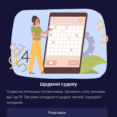
Щоденні судоку
Славетна японська головоломка. Заповніть сітку числами
від 1 до 9. Три рівні складності щодня: легкий, середній і
складний.
Розвʼязати