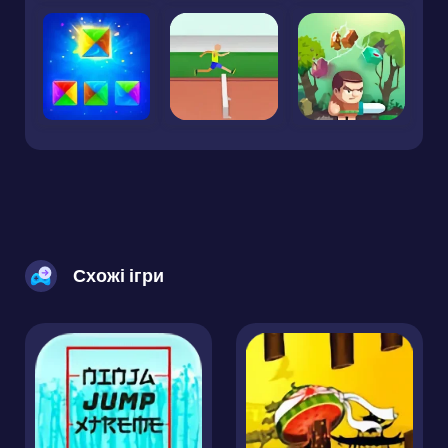
Схожі ігри