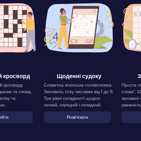
 кросворд
Щоденні судоку
З
й кросворд
Славетна японська головоломка.
Проста та
дказки та слова,
Заповніть сітку числами від 1 до 9.
слова”. 
огіку та
Три рівні складності щодня:
заховані 
ас.
легкий, середній і складний.
уважність
ейти
Розвʼязати