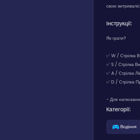
свою витриваліс
Інструкції:
Як грати?
✅ W / Стрілка 
✅ S / Стрілка В
✅ A / Стрілка Л
✅ D / Стрілка 
- Для натисканн
Категорії:
Водіння