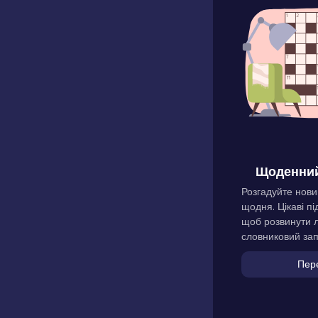
Щоденний
Розгадуйте нови
щодня. Цікаві пі
щоб розвинути л
словниковий зап
Пер