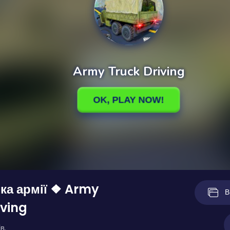
ка армії ❖ Army
В
iving
в.