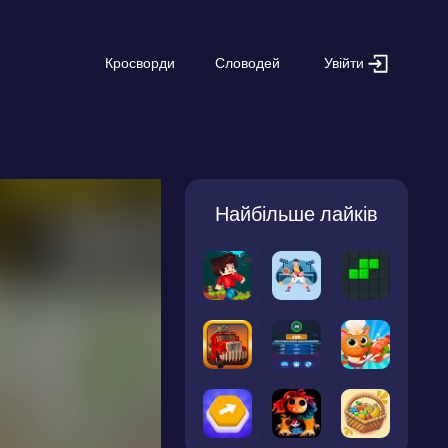
Увійти
Кросворди
Словодей
Найбільше лайків