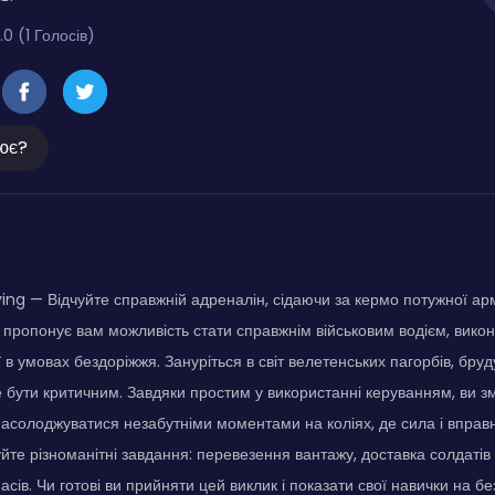
.0 (1 Голосів)
ює?
ing — Відчуйте справжній адреналін, сідаючи за кермо потужної арм
пропонує вам можливість стати справжнім військовим водієм, вико
ї в умовах бездоріжжя. Зануріться в світ велетенських пагорбів, бруд
 бути критичним. Завдяки простим у використанні керуванням, ви з
насолоджуватися незабутніми моментами на коліях, де сила і вправні
уйте різноманітні завдання: перевезення вантажу, доставка солдатів
сів. Чи готові ви прийняти цей виклик і показати свої навички на б