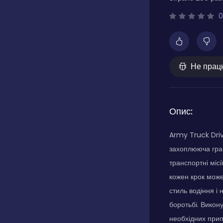
0
Не прац
Опис:
Army Truck Driv
захоплююча гра 
транспортні місі
кожен крок може
стиль водіння і 
боротьбі. Викон
необхідних припа