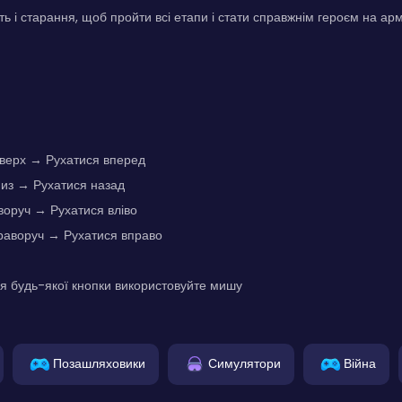
ть і старання, щоб пройти всі етапи і стати справжнім героєм на арм
Вверх → Рухатися вперед
низ → Рухатися назад
іворуч → Рухатися вліво
Праворуч → Рухатися вправо
я будь-якої кнопки використовуйте мишу
Позашляховики
Симулятори
Війна