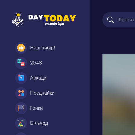
Наш вибір!
2048
Аркади
Поєднайки
Гонки
Більярд