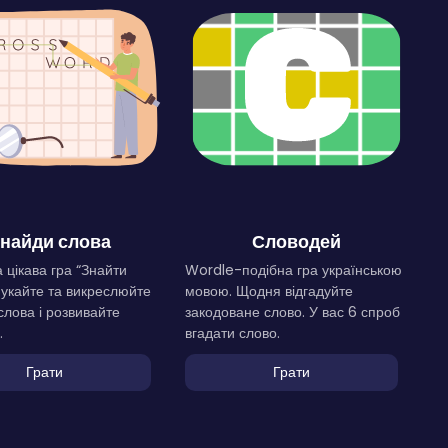
найди слова
Словодей
 цікава гра “Знайти
Wordle-подібна гра українською
Шукайте та викреслюйте
мовою. Щодня відгадуйте
слова і розвивайте
закодоване слово. У вас 6 спроб
.
вгадати слово.
Грати
Грати