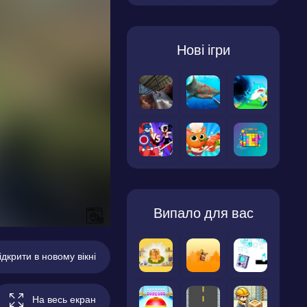
Нові ігри
Випало для вас
ідкрити в новому вікні
На весь екран