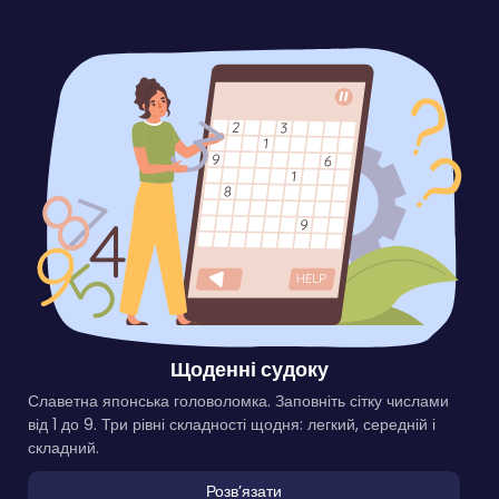
Щоденні судоку
Славетна японська головоломка. Заповніть сітку числами
від 1 до 9. Три рівні складності щодня: легкий, середній і
складний.
Розвʼязати