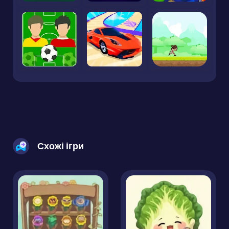
Схожі ігри