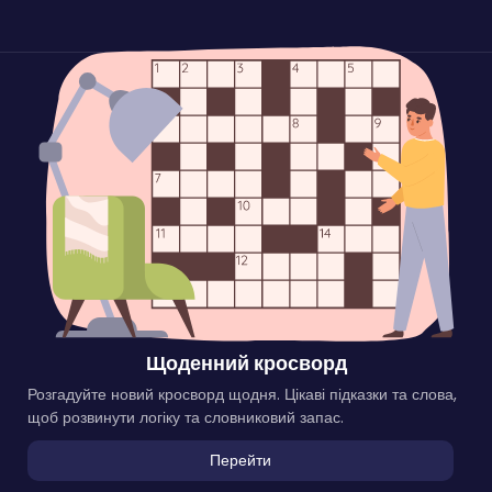
Щоденний кросворд
Розгадуйте новий кросворд щодня. Цікаві підказки та слова,
щоб розвинути логіку та словниковий запас.
Перейти