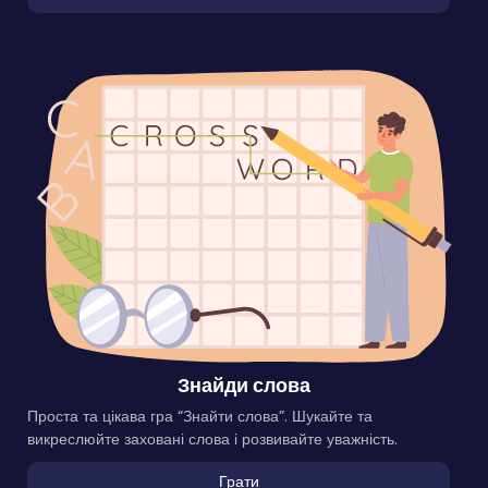
Знайди слова
Проста та цікава гра “Знайти слова”. Шукайте та
викреслюйте заховані слова і розвивайте уважність.
Грати