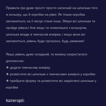
Правила гри дуже прості: просто натискай на шпильки того
ж кольору, що й коробки на рівні. Як тільки коробка
заповниться, на її місце стане інша. Збери всі шпильки та
пройди рівень! Але якщо ти помилишся з кольором,
шпилька впаде в тимчасові комірки, і якщо вони всі
заповняться, рівень буде програно, будь уважним!
Якщо рівень дуже складний, ти можеш скористатися
допомогою:
❖ додати тимчасову комірку
❖ розмістити всі шпильки з тимчасових комірок у коробки
❖ прибрати форму та розмістити всі закріплені шпильки у
коробки
Категорії: