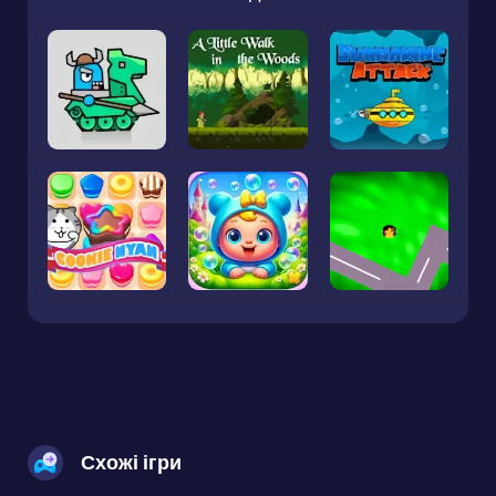
Схожі ігри