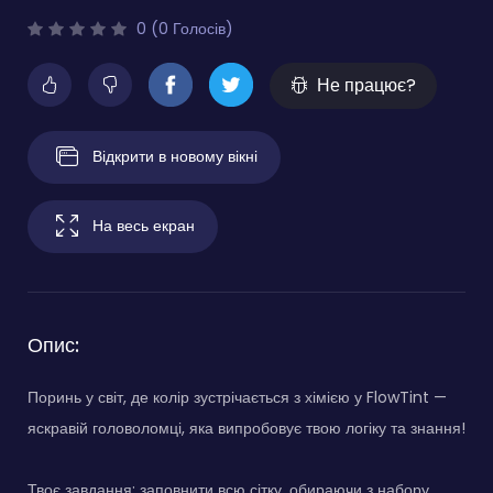
0 (0 Голосів)
Не працює?
Відкрити в новому вікні
На весь екран
Опис:
Поринь у світ, де колір зустрічається з хімією у FlowTint —
яскравій головоломці, яка випробовує твою логіку та знання!
Твоє завдання: заповнити всю сітку, обираючи з набору