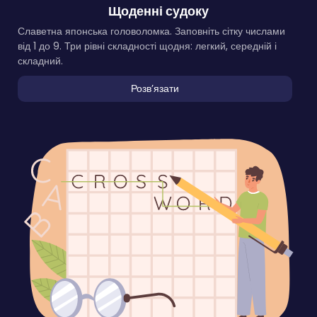
Щоденні судоку
Славетна японська головоломка. Заповніть сітку числами
від 1 до 9. Три рівні складності щодня: легкий, середній і
складний.
Розвʼязати