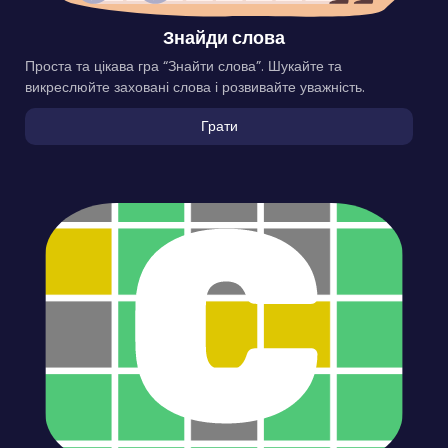
Знайди слова
Проста та цікава гра “Знайти слова”. Шукайте та
викреслюйте заховані слова і розвивайте уважність.
Грати