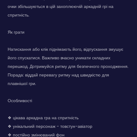
очки збільшуються в цій захоплюючій аркадній грі на
спритність.
Як грати
Натискання або клік піднімають його, відпускання змушує
його спускатися. Важливо вчасно уникати складних
перешкод. Дотримуйся ритму для безпечного проходження.
Порада: віддай перевагу ритму над швидкістю для
плавнішої гри.
Особливості
❖ цікава аркадна гра на спритність
❖ унікальний персонаж - товстун-авіатор
❖ постійно змінюваний фон