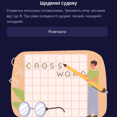
Щоденні судоку
Славетна японська головоломка. Заповніть сітку числами
від 1 до 9. Три рівні складності щодня: легкий, середній і
складний.
Розвʼязати