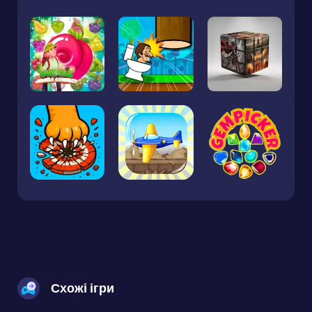
Схожі ігри