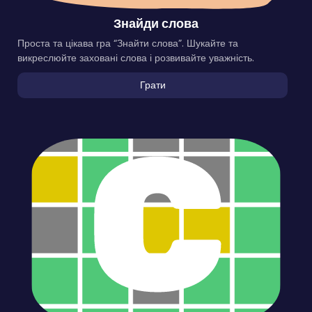
Знайди слова
Проста та цікава гра “Знайти слова”. Шукайте та
викреслюйте заховані слова і розвивайте уважність.
Грати