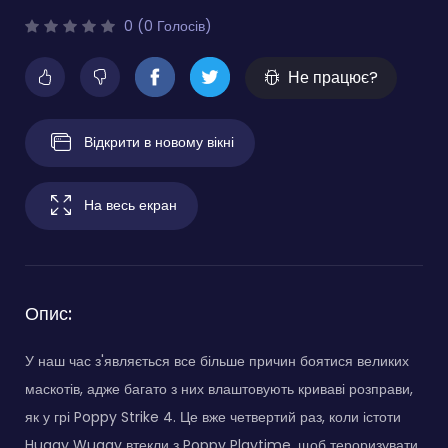
0 (0 Голосів)
Не працює?
Відкрити в новому вікні
На весь екран
Опис:
У наш час з'являється все більше причин боятися великих
маскотів, адже багато з них влаштовують криваві розправи,
як у грі Poppy Strike 4. Це вже четвертий раз, коли істоти
Huggy Wuggy втекли з Poppy Playtime, щоб тероризувати