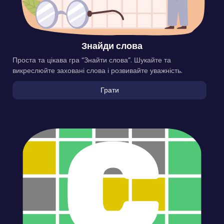
Знайди слова
Проста та цікава гра “Знайти слова”. Шукайте та
викреслюйте заховані слова і розвивайте уважність.
Грати