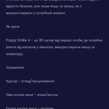
відчуття безпеки, але лише якщо ти знаєш, як її
використовувати у потрібний момент.
Як грати
Poppy Strike 4 - це 3D шутер від першої особи, де потрібно
втекти від маскотів у кімнатах, використовуючи мишу та
клавіатуру.
Управління
Курсор - огляд/прицілювання
Ліва кнопка миші - атака/вогонь
Права кнопка миші - ліхтарик