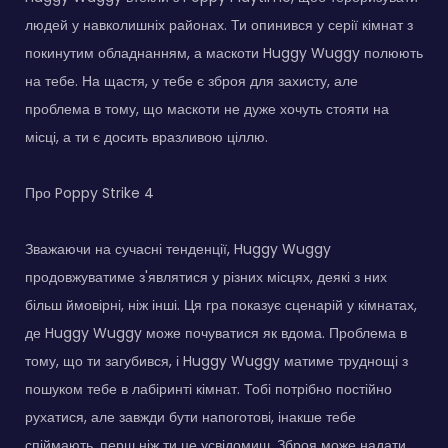
людей у навколишніх районах. Ти опинився у серії кімнат з
покинутим обладнанням, а маскоти Huggy Wuggy полюють
на тебе. На щастя, у тебе є зброя для захисту, але
проблема в тому, що маскоти не дуже хочуть стояти на
місці, а ти є досить вразливою ціллю.
Про Poppy Strike 4
Зважаючи на сучасні тенденції, Huggy Wuggy
продовжуватиме з'являтися у різних місцях, деякі з них
більш ймовірні, ніж інші. Ця гра показує сценарій у кімнатах,
де Huggy Wuggy може почуватися як вдома. Проблема в
тому, що ти загубився, і Huggy Wuggy матиме труднощі з
пошуком тебе в лабіринті кімнат. Тобі потрібно постійно
рухатися, але завжди бути напоготові, інакше тебе
спіймають, перш ніж ти це усвідомиш. Зброя може надати