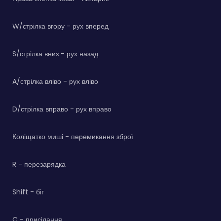
W/стрілка вгору - рух вперед
S/стрілка вниз - рух назад
A/стрілка вліво - рух вліво
D/стрілка вправо - рух вправо
Коліщатко миші - перемикання зброї
R - перезарядка
Shift - біг
C - присідання