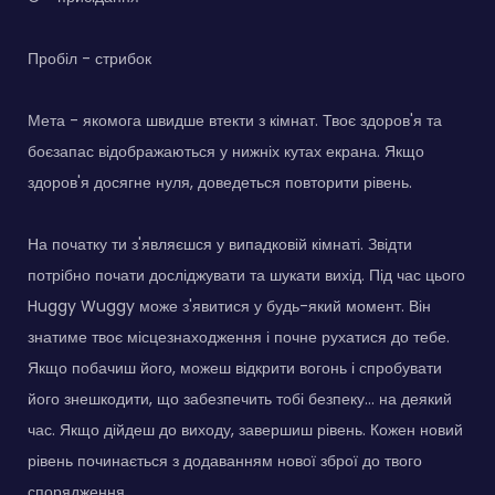
Пробіл - стрибок
Мета - якомога швидше втекти з кімнат. Твоє здоров'я та
боєзапас відображаються у нижніх кутах екрана. Якщо
здоров'я досягне нуля, доведеться повторити рівень.
На початку ти з'являєшся у випадковій кімнаті. Звідти
потрібно почати досліджувати та шукати вихід. Під час цього
Huggy Wuggy може з'явитися у будь-який момент. Він
знатиме твоє місцезнаходження і почне рухатися до тебе.
Якщо побачиш його, можеш відкрити вогонь і спробувати
його знешкодити, що забезпечить тобі безпеку... на деякий
час. Якщо дійдеш до виходу, завершиш рівень. Кожен новий
рівень починається з додаванням нової зброї до твого
спорядження.