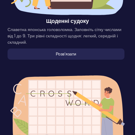
Щоденні судоку
Славетна японська головоломка. Заповніть сітку числами
від 1 до 9. Три рівні складності щодня: легкий, середній і
складний.
Розвʼязати