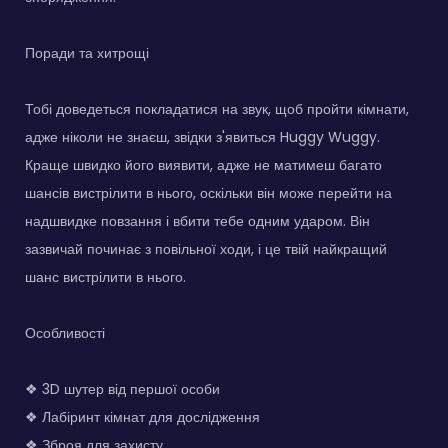
Поради та хитрощі
Тобі доведеться покладатися на звук, щоб пройти кімнати,
адже ніколи не знаєш, звідки з'явиться Huggy Wuggy.
Краще швидко його виявити, адже не матимеш багато
шансів вистрілити в нього, оскільки він може перейти на
надшвидке повзання і вбити тебе одним ударом. Він
зазвичай починає з повільної ходи, і це твій найкращий
шанс вистрілити в нього.
Особливості
❖ 3D шутер від першої особи
❖ Лабіринт кімнат для дослідження
❖ Зброя для захисту