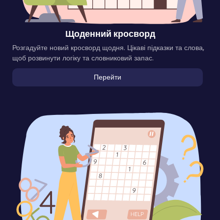
Щоденний кросворд
Розгадуйте новий кросворд щодня. Цікаві підказки та слова,
щоб розвинути логіку та словниковий запас.
Перейти