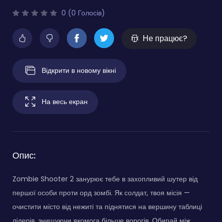
0 (0 Голосів)
Не працює?
Відкрити в новому вікні
На весь екран
Опис:
Zombie Shooter 2 занурює тебе в захопливий шутер від
першої особи проти орд зомбі. Як солдат, твоя місія —
очистити місто від нежиті та піднятися на вершину таблиці
лідерів, знищуючи якомога більше ворогів. Обирай між