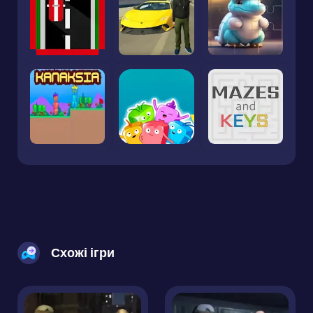
Схожі ігри