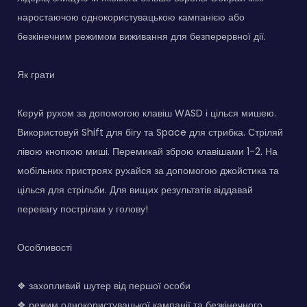
наростаючою однокористувацькою кампанією або
безкінечним режимом виживання для безперервної дії.
Як грати
Керуй рухом за допомогою клавіш WASD і цілься мишею.
Використовуй Shift для бігу та Space для стрибка. Стріляй
лівою кнопкою миші. Перемикай зброю клавішами 1-2. На
мобільних пристроях рухайся за допомогою джойстика та
цілься для стрільби. Для вищих результатів віддавай
перевагу пострілам у голову!
Особливості
❖ захопливий шутер від першої особи
❖ режим однокористувацької кампанії та безкінечного