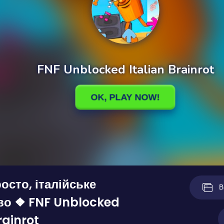
осто, італійське
В
во ❖ FNF Unblocked
rainrot