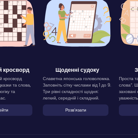
 кросворд
Щоденні судоку
З
й кросворд
Славетна японська головоломка.
Проста та
дказки та слова,
Заповніть сітку числами від 1 до 9.
слова”. 
огіку та
Три рівні складності щодня:
заховані 
ас.
легкий, середній і складний.
уважність
ейти
Розвʼязати