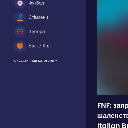
Футбол
Стікмени
Шутери
Баскетбол
Показати інші категорії ▾
FNF: запр
шаленст
Italian B