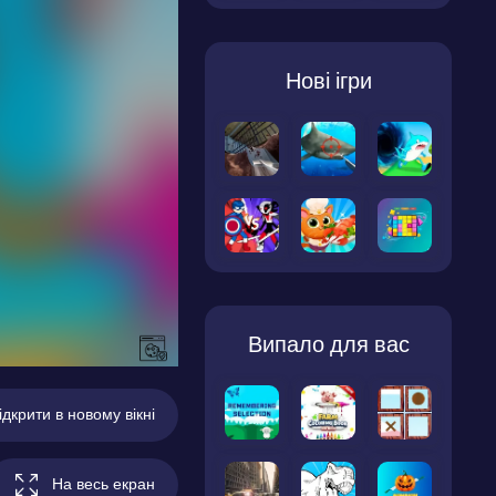
Нові ігри
Випало для вас
ідкрити в новому вікні
На весь екран