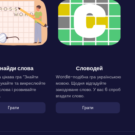
найди слова
Словодей
 цікава гра “Знайти
Wordle-подібна гра українською
Шукайте та викреслюйте
мовою. Щодня відгадуйте
слова і розвивайте
закодоване слово. У вас 6 спроб
.
вгадати слово.
Грати
Грати