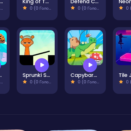
gic Piano Music
King of Thieves
Defend Castle
)
0 (0 Голосів)
0 (0 Голосів)
0 (0
es Apocalypse
Sprunki Stick
Capybara Go!
)
0 (0 Голосів)
0 (0 Голосів)
0 (0