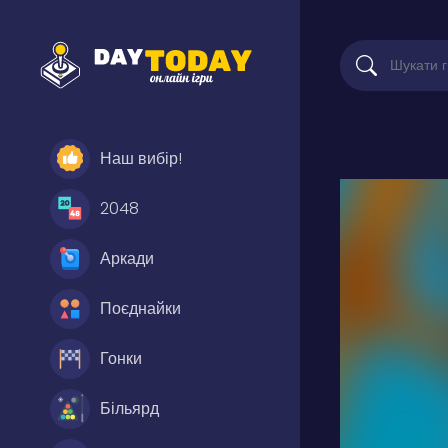
Наш вибір!
2048
Аркади
Поєднайки
Гонки
Більярд