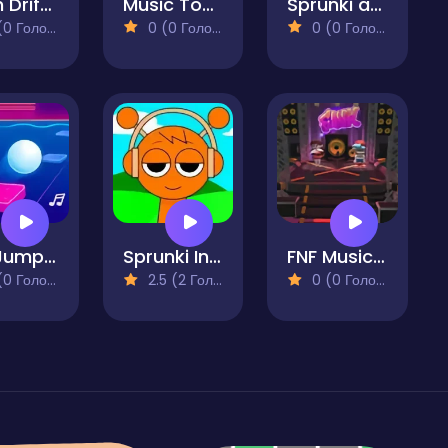
Neon Drift Runner
Music Tools
Sprunki and Squid Game Difference
 Голосів)
0 (0 Голосів)
0 (0 Голосів)
Tile Jumper 3D
Sprunki Incredibox Horror
FNF Music Battle 3D
 Голосів)
2.5 (2 Голосів)
0 (0 Голосів)