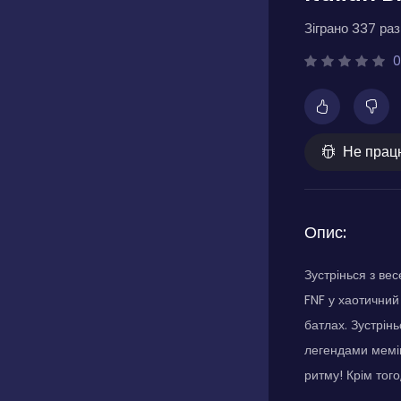
Зіграно 337 разі
0
Не прац
Опис:
Зустрінься з ве
FNF у хаотичний 
батлах. Зустрін
легендами мемів
ритму! Крім тог