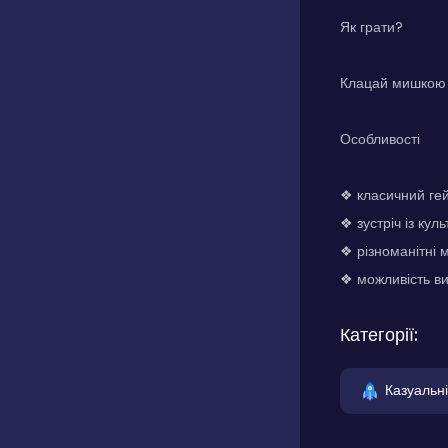
Як грати?
Клацай мишкою 
Особливості
❖ класичний гей
❖ зустріч із ку
❖ різноманітні м
❖ можливість в
Категорії:
Казуальні