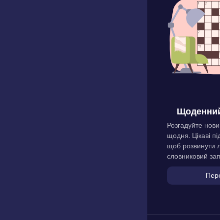
Щоденний
Розгадуйте нови
щодня. Цікаві пі
щоб розвинути л
словниковий зап
Пер