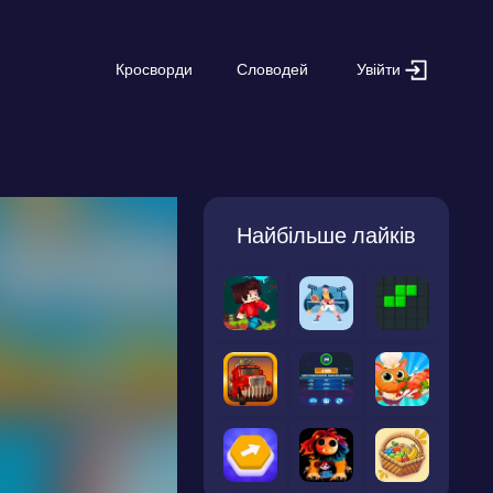
Увійти
Кросворди
Словодей
Найбільше лайків