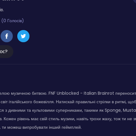
в.
 (0 Голосів)
ює?
селою музичною битвою. FNF Unblocked - Italian Brainrot переноси
світ італійського божевілля. Натискай правильні стрілки в ритмі, щ
ься з дивними та культовими суперниками, такими як Sponge, Musta
. Кожен рівень має свій стиль музики, навіть трохи жаху, тож ти не
о, ти можеш випробувати інший геймплей.