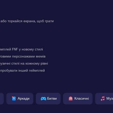
або торкайся екрана, щоб грати
мплей FNF у новому стилі
льтовими персонажами мемів
узичні стилі на кожному рівні
ипробувати інший геймплей
Аркади
Битви
Класичні
Муз