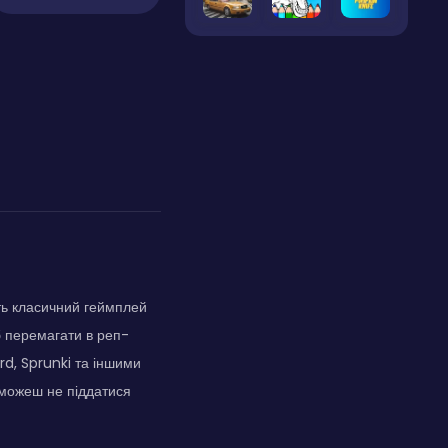
ть класичний геймплей
об перемагати в реп-
rd, Sprunki та іншими
 зможеш не піддатися