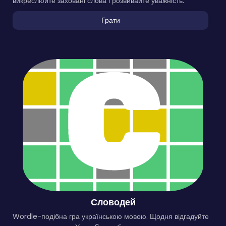
викреслюйте заховані слова і розвивайте уважність.
Грати
Словодей
Wordle-подібна гра українською мовою. Щодня відгадуйте