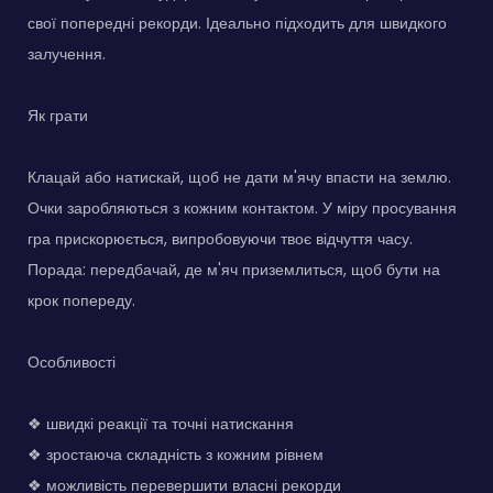
свої попередні рекорди. Ідеально підходить для швидкого
залучення.
Як грати
Клацай або натискай, щоб не дати м'ячу впасти на землю.
Очки заробляються з кожним контактом. У міру просування
гра прискорюється, випробовуючи твоє відчуття часу.
Порада: передбачай, де м'яч приземлиться, щоб бути на
крок попереду.
Особливості
❖ швидкі реакції та точні натискання
❖ зростаюча складність з кожним рівнем
❖ можливість перевершити власні рекорди