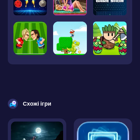
Схожі ігри