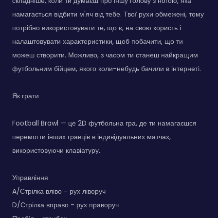
складніше, коли ти думаєш про іншу голову з ногою, яка
намагається відбити м'яч від тебе. Твої рухи обмежені, тому
потрібно використовувати те, що є, на свою користь і
налаштовувати характеристики, щоб побачити, що ти
можеш створити. Можливо, з часом ти станеш найкращим
футбольним бійцем, якого коли-небудь бачили в інтернеті.
Як грати
Football Brawl — це 2D футбольна гра, де ти намагаєшся
перемогти інших гравців в індивідуальних матчах,
використовуючи клавіатуру.
Управління
A/Стрілка вліво - рух ліворуч
D/Стрілка вправо - рух праворуч