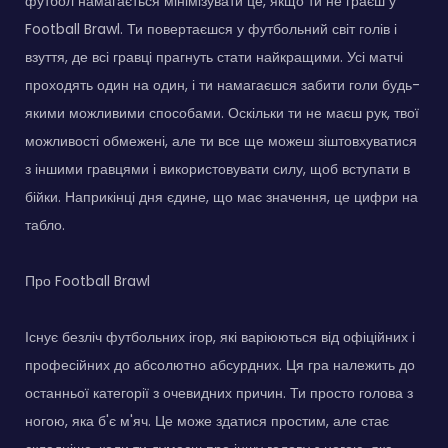
футбол намагається мінімізувати це, якщо ти не граєш у
Football Brawl. Ти повертаєшся у футбольний світ голів і
взуття, де всі гравці прагнуть стати найкращими. Усі матчі
проходять один на один, і ти намагаєшся забити голи будь-
якими можливими способами. Оскільки ти не маєш рук, твої
можливості обмежені, але ти все ще можеш зіштовхуватися
з іншими гравцями і використовувати силу, щоб вступати в
бійки. Наприкінці дня єдине, що має значення, це цифри на
табло.
Про Football Brawl
Існує безліч футбольних ігор, які варіюються від офіційних і
професійних до абсолютно абсурдних. Ця гра належить до
останньої категорії з очевидних причин. Ти просто голова з
ногою, яка б'є м'яч. Це може здатися простим, але стає