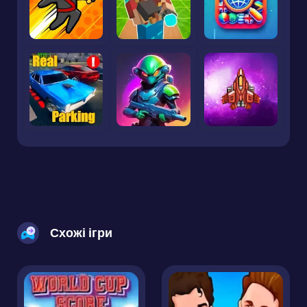
Схожі ігри