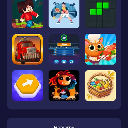
Нові ігри