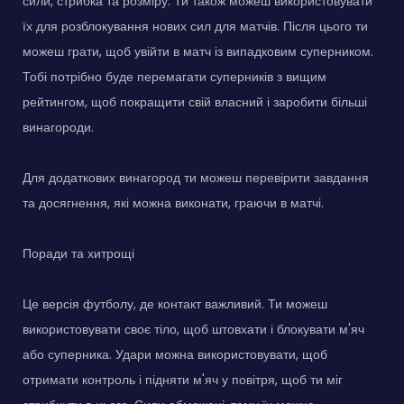
сили, стрибка та розміру. Ти також можеш використовувати
їх для розблокування нових сил для матчів. Після цього ти
можеш грати, щоб увійти в матч із випадковим суперником.
Тобі потрібно буде перемагати суперників з вищим
рейтингом, щоб покращити свій власний і заробити більші
винагороди.
Для додаткових винагород ти можеш перевірити завдання
та досягнення, які можна виконати, граючи в матчі.
Поради та хитрощі
Це версія футболу, де контакт важливий. Ти можеш
використовувати своє тіло, щоб штовхати і блокувати м'яч
або суперника. Удари можна використовувати, щоб
отримати контроль і підняти м'яч у повітря, щоб ти міг