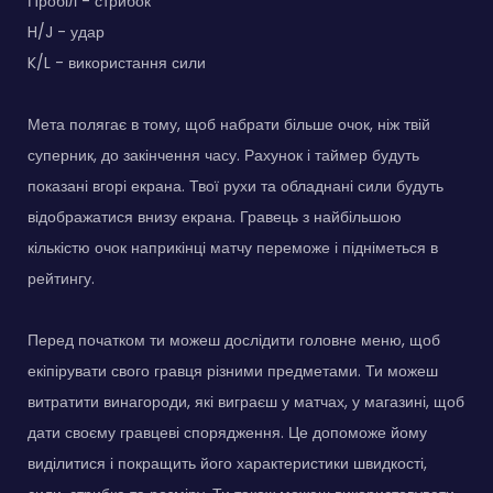
Пробіл - стрибок
H/J - удар
K/L - використання сили
Мета полягає в тому, щоб набрати більше очок, ніж твій
суперник, до закінчення часу. Рахунок і таймер будуть
показані вгорі екрана. Твої рухи та обладнані сили будуть
відображатися внизу екрана. Гравець з найбільшою
кількістю очок наприкінці матчу переможе і підніметься в
рейтингу.
Перед початком ти можеш дослідити головне меню, щоб
екіпірувати свого гравця різними предметами. Ти можеш
витратити винагороди, які виграєш у матчах, у магазині, щоб
дати своєму гравцеві спорядження. Це допоможе йому
виділитися і покращить його характеристики швидкості,