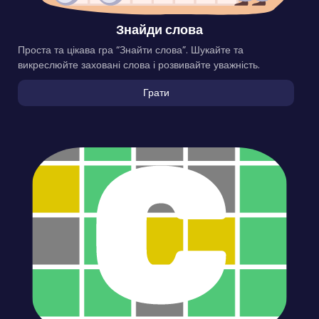
Знайди слова
Проста та цікава гра “Знайти слова”. Шукайте та
викреслюйте заховані слова і розвивайте уважність.
Грати