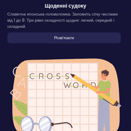
Щоденні судоку
Славетна японська головоломка. Заповніть сітку числами
від 1 до 9. Три рівні складності щодня: легкий, середній і
складний.
Розвʼязати