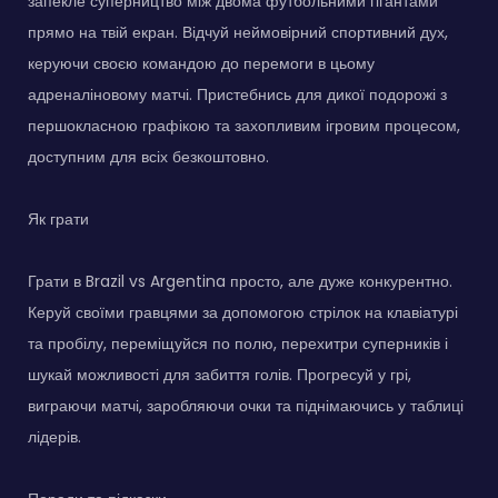
запекле суперництво між двома футбольними гігантами
прямо на твій екран. Відчуй неймовірний спортивний дух,
керуючи своєю командою до перемоги в цьому
адреналіновому матчі. Пристебнись для дикої подорожі з
першокласною графікою та захопливим ігровим процесом,
доступним для всіх безкоштовно.
Як грати
Грати в Brazil vs Argentina просто, але дуже конкурентно.
Керуй своїми гравцями за допомогою стрілок на клавіатурі
та пробілу, переміщуйся по полю, перехитри суперників і
шукай можливості для забиття голів. Прогресуй у грі,
виграючи матчі, заробляючи очки та піднімаючись у таблиці
лідерів.