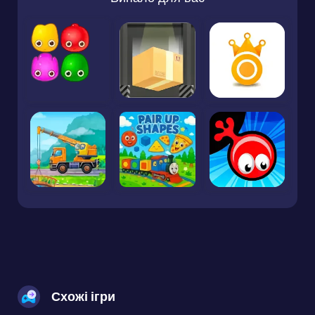
Схожі ігри