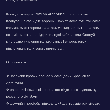
Поради та підказки
Ключ до успіху в Brazil vs Argentina - це стратегічне
планування своїх дій. Хороший захист може бути так само
важливим, як і агресивна атака. Не кидайся сліпо в атаки;
натомість чекай на відкриття, щоб забити голи. Опануй
мистецтво ухилення від захисників і використовуй
підсилювачі, коли вони з'являються.
Особливості
❖ запеклий ігровий процес з командами Бразилії та
Аргентини
❖ захопливі візуальні ефекти, що відтворюють динаміку
реального футболу
❖ дружній інтерфейс, підходящий для гравців усіх вікових