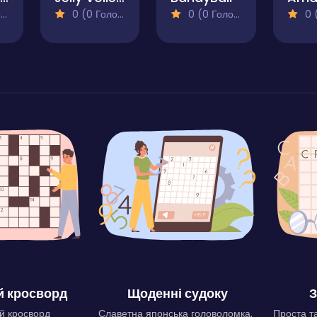
)
0 (0 Голосів)
0 (0 Голосів)
0 (0
 кросворд
Щоденні судоку
З
й кросворд
Славетна японська головоломка.
Проста та