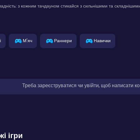
адність: з кожним тачдауном стикайся з сильнішими та складніши
і
М'яч
Раннери
Навички
Треба зареєструватися чи увійти, щоб написати к
жі ігри