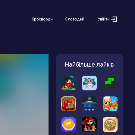
Увійти
Кросворди
Словодей
Найбільше лайків