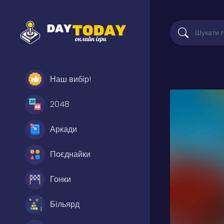
Наш вибір!
2048
Аркади
Поєднайки
Гонки
Більярд