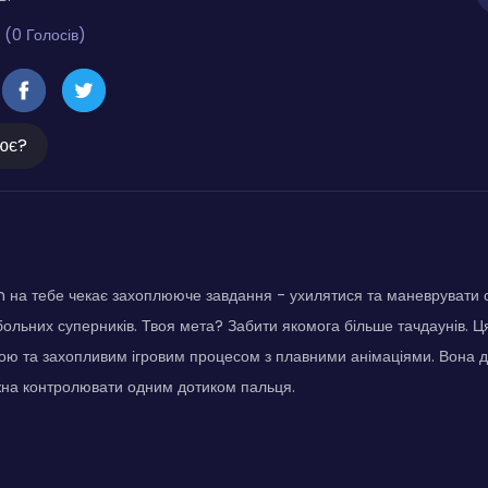
 (0 Голосів)
ює?
h на тебе чекає захоплююче завдання - ухилятися та маневрувати 
ольних суперників. Твоя мета? Забити якомога більше тачдаунів. Ця
ою та захопливим ігровим процесом з плавними анімаціями. Вона д
жна контролювати одним дотиком пальця.