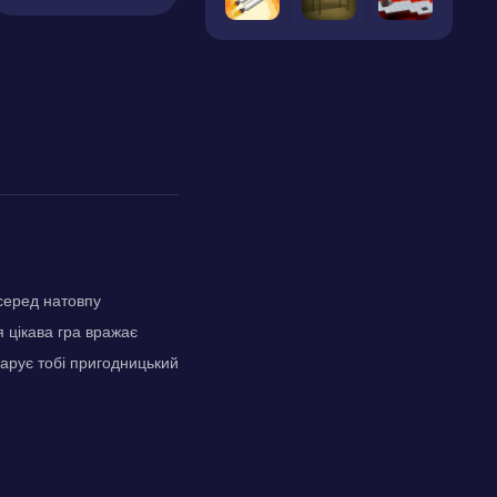
серед натовпу
 цікава гра вражає
арує тобі пригодницький