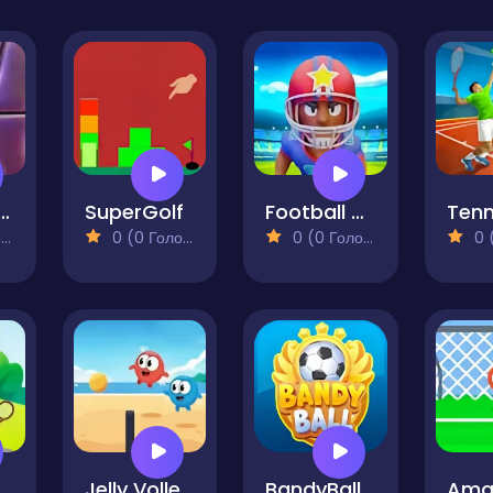
etBall Runner
SuperGolf
Football Kickoff
)
0 (0 Голосів)
0 (0 Голосів)
0 (0
Tennis Dash
Jelly Volley Clash
BandyBall