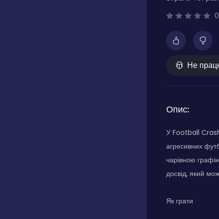
0
Не прац
Опис:
У Football Cras
агресивних футб
чарівною графік
досвід, який мо
Як грати