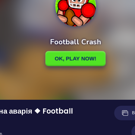
а аварія ❖ Football
В
в.