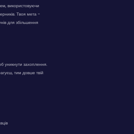
цем, використовуючи
ерників. Твоя мета -
унів для збільшення
об уникнути захоплення.
агуєш, тим довше твій
вців