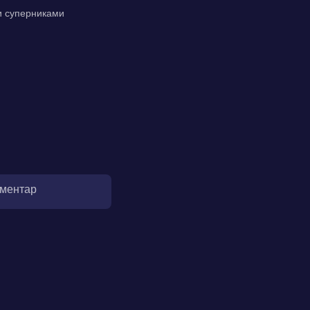
ми суперниками
оментар