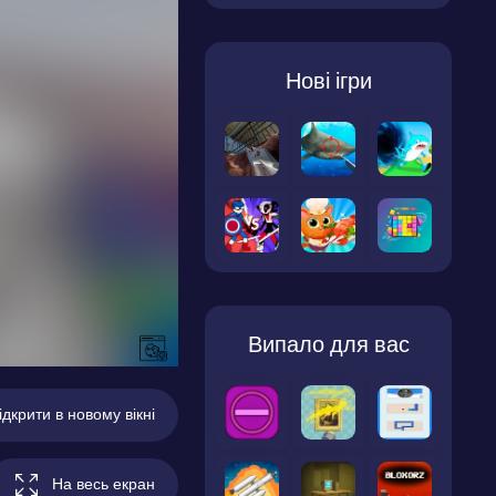
Нові ігри
Випало для вас
ідкрити в новому вікні
На весь екран