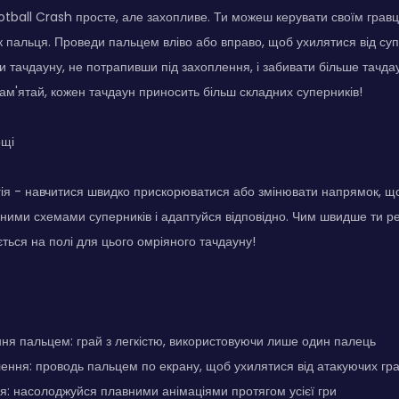
otball Crash просте, але захопливе. Ти можеш керувати своїм грав
 пальця. Проведи пальцем вліво або вправо, щоб ухилятися від суп
ни тачдауну, не потрапивши під захоплення, і забивати більше тачда
Пам'ятай, кожен тачдаун приносить більш складних суперників!
ощі
ія - навчитися швидко прискорюватися або змінювати напрямок, щ
сними схемами суперників і адаптуйся відповідно. Чим швидше ти ре
ться на полі для цього омріяного тачдауну!
ня пальцем: грай з легкістю, використовуючи лише один палець
ення: проводь пальцем по екрану, щоб ухилятися від атакуючих гра
я: насолоджуйся плавними анімаціями протягом усієї гри