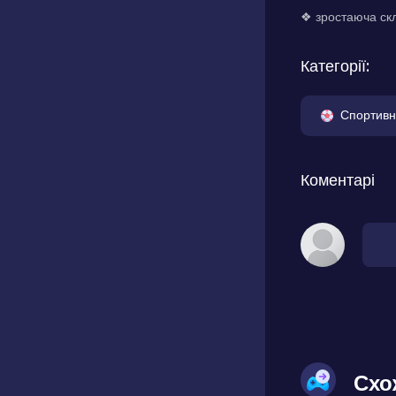
❖ зростаюча скл
Категорії:
Спортивн
Коментарі
Схо