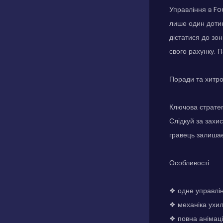
Управління в Fo
лише один дотик
дістатися до зо
свого рахунку. 
Поради та хитр
Ключова стратег
Слідкуй за захи
гравець залишає
Особливості
❖ одне управлін
❖ механіка ухил
❖ повна анімаці