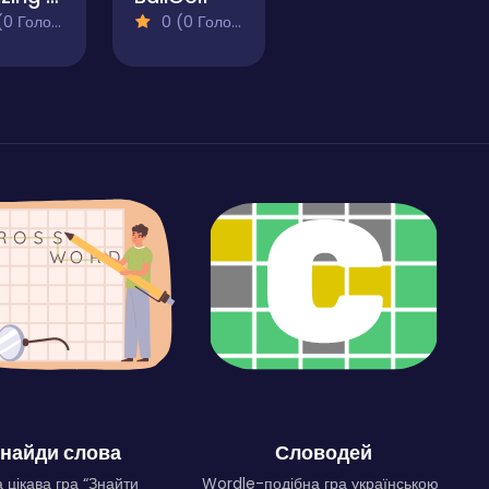
 Голосів)
0 (0 Голосів)
найди слова
Словодей
 цікава гра “Знайти
Wordle-подібна гра українською