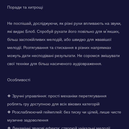
Поради та хитрощі
Не поспішай, досліджуючи, як різні рухи впливають на звуки,
які видає Блоб. Спробуй рухати його повільно для м'якших,
більш заспокійливих мелодій, або швидко для жвавішої
мелодії. Розтягування та стискання в різних напрямках
можуть дати несподівані результати. Не соромся змішувати
свої техніки для більш насиченого аудіовраження.
Особливості
❖ Зручні управління: прості механіки перетягування
роблять гру доступною для всіх вікових категорій
❖ Розслаблюючий геймплей: без тиску чи цілей, лише чисте
музичне задоволення
❖ Динамічні звукові ефекти: створюй унікальні мелодії