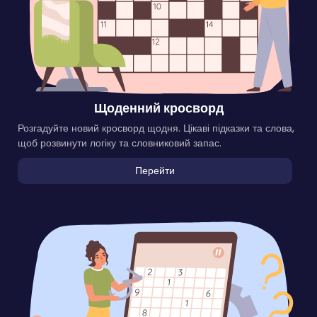
Щоденний кросворд
Розгадуйте новий кросворд щодня. Цікаві підказки та слова,
щоб розвинути логіку та словниковий запас.
Перейти