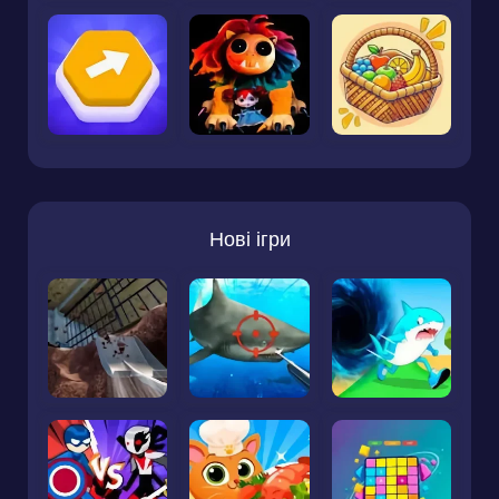
Нові ігри