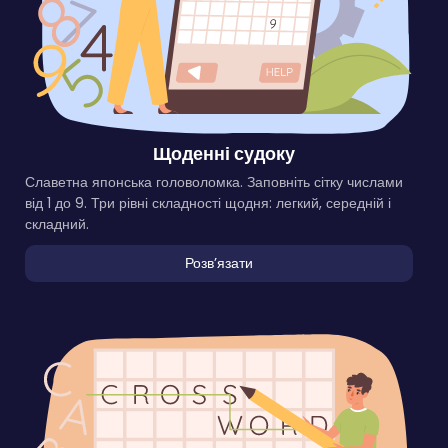
Щоденні судоку
Славетна японська головоломка. Заповніть сітку числами
від 1 до 9. Три рівні складності щодня: легкий, середній і
складний.
Розвʼязати