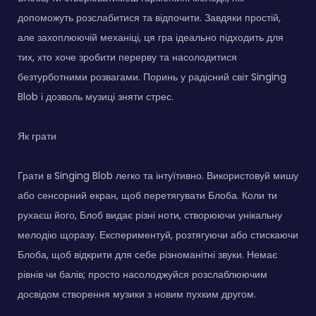
допоможуть розслабитися та відпочити. Завдяки простій,
але захоплюючій механіці, ця гра ідеально підходить для
тих, хто хоче зробити перерву та насолодитися
безтурботними розвагами. Поринь у радісний світ Singing
Blob і дозволь музиці зняти стрес.
Як грати
Грати в Singing Blob легко та інтуїтивно. Використовуй мишу
або сенсорний екран, щоб перетягувати Блоба. Коли ти
рухаєш його, Блоб видає різні ноти, створюючи унікальну
мелодію щоразу. Експериментуй, розтягуючи або стискаючи
Блоба, щоб відкрити для себе різноманітні звуки. Немає
рівнів чи балів; просто насолоджуйся розслаблюючим
досвідом створення музики з новим пухким другом.