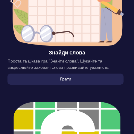
Знайди слова
Проста та цікава гра “Знайти слова”. Шукайте та
викреслюйте заховані слова і розвивайте уважність.
Грати