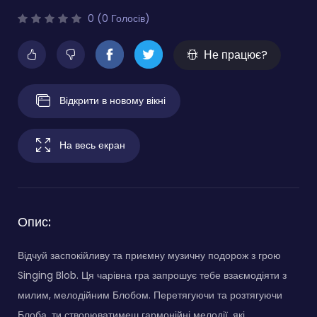
0 (0 Голосів)
Не працює?
Відкрити в новому вікні
На весь екран
Опис:
Відчуй заспокійливу та приємну музичну подорож з грою
Singing Blob. Ця чарівна гра запрошує тебе взаємодіяти з
милим, мелодійним Блобом. Перетягуючи та розтягуючи
Блоба, ти створюватимеш гармонійні мелодії, які