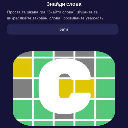
Знайди слова
Проста та цікава гра “Знайти слова”. Шукайте та
викреслюйте заховані слова і розвивайте уважність.
Грати