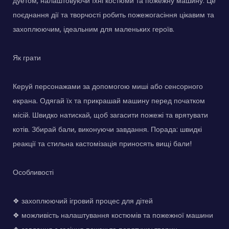
дуетом, налаштовуючи їхні костюми та пожежну машину. Це
поєднання дії та творчості робить пожежогасіння цікавим та
захоплюючим, ідеальним для маленьких героїв.
Як грати
Керуй персонажами за допомогою миші або сенсорного
екрана. Одягай їх та прикрашай машину перед початком
місій. Швидко натискай, щоб загасити пожежі та врятувати
котів. Збирай бали, виконуючи завдання. Порада: швидкі
реакції та стильна кастомізація приносять вищі бали!
Особливості
❖ захоплюючий ігровий процес для дітей
❖ можливість налаштування костюмів та пожежної машини