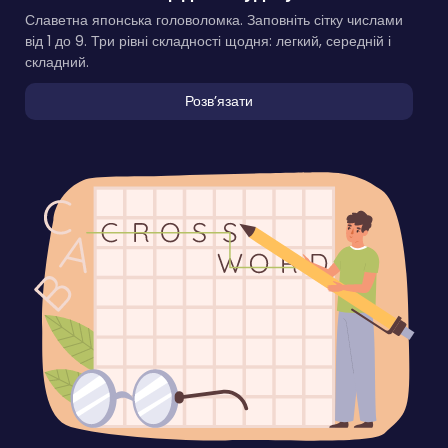
Славетна японська головоломка. Заповніть сітку числами
від 1 до 9. Три рівні складності щодня: легкий, середній і
складний.
Розвʼязати