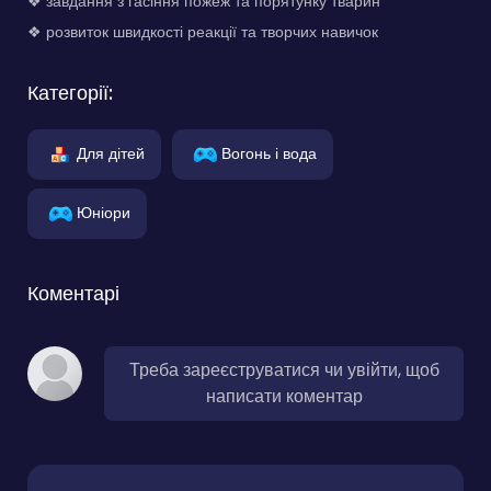
❖ завдання з гасіння пожеж та порятунку тварин
❖ розвиток швидкості реакції та творчих навичок
Категорії:
Для дітей
Вогонь і вода
Юніори
Коментарі
Треба зареєструватися чи увійти, щоб
написати коментар