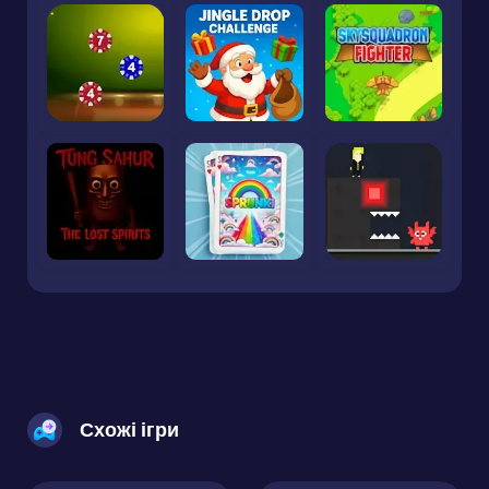
Схожі ігри