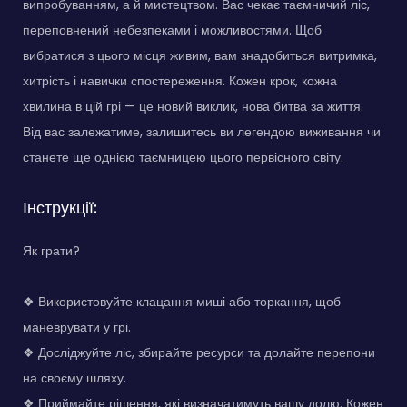
випробуванням, а й мистецтвом. Вас чекає таємничий ліс,
переповнений небезпеками і можливостями. Щоб
вибратися з цього місця живим, вам знадобиться витримка,
хитрість і навички спостереження. Кожен крок, кожна
хвилина в цій грі — це новий виклик, нова битва за життя.
Від вас залежатиме, залишитесь ви легендою виживання чи
станете ще однією таємницею цього первісного світу.
Інструкції:
Як грати?
❖ Використовуйте клацання миші або торкання, щоб
маневрувати у грі.
❖ Досліджуйте ліс, збирайте ресурси та долайте перепони
на своєму шляху.
❖ Приймайте рішення, які визначатимуть вашу долю. Кожен