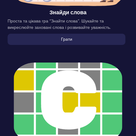
Знайди слова
Проста та цікава гра “Знайти слова”. Шукайте та
викреслюйте заховані слова і розвивайте уважність.
Грати