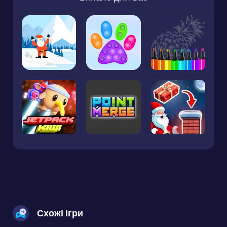
Схожі ігри