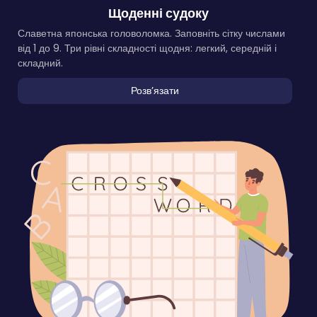
Щоденні судоку
Славетна японська головоломка. Заповніть сітку числами
від 1 до 9. Три рівні складності щодня: легкий, середній і
складний.
Розвʼязати