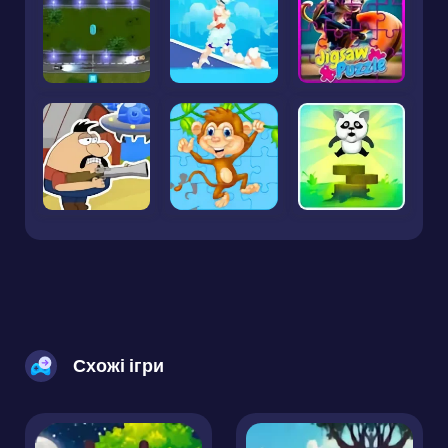
Схожі ігри