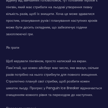
відміну від звичайних головоломок, тут головним героєм є
пінгвін, який має стрибати на льодові утворення певну
кількість разів, щоб їх знищити. Хоча це може здаватися
простим, опанування рухів і планування наступних кроків
може бути досить складним, що забезпечує години
захоплюючої гри.
Як грати
Щоб керувати пінгвіном, просто натискай на екран.
Пам'ятай, що кожен айсберг має число, яке вказує, скільки
разів потрібно на нього стрибнути для повного знищення.
Стратегічно плануй свої стрибки, щоб розбити кожен
шматок льоду. Прогрес у Penguin Ice Breaker відзначається
очищенням кожного рівня та переходом до наступних.