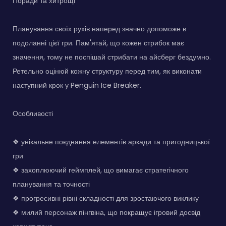
Поради та хитрощі
Планування своїх рухів наперед значно допоможе в
подоланні цієї гри. Пам'ятай, що кожен стрибок має
значення, тому не поспішай стрибати на айсберг бездумно.
Ретельно оцінюй кожну структуру перед тим, як виконати
наступний крок у Penguin Ice Breaker.
Особливості
❖ унікальне поєднання елементів аркади та пригодницької
гри
❖ захоплюючий геймплей, що вимагає стратегічного
планування та точності
❖ прогресивні рівні складності для зростаючого виклику
❖ милий персонаж пінгвіна, що покращує ігровий досвід