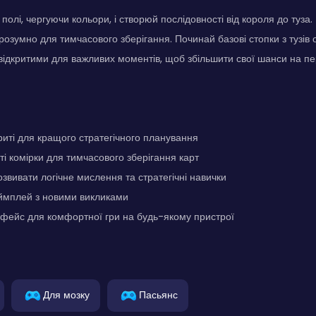
полі, чергуючи кольори, і створюй послідовності від короля до туза
 розумно для тимчасового зберігання. Починай базові стопки з тузів о
відкритими для важливих моментів, щоб збільшити свої шанси на пе
криті для кращого стратегічного планування
ті комірки для тимчасового зберігання карт
звивати логічне мислення та стратегічні навички
ймплей з новими викликами
рфейс для комфортної гри на будь-якому пристрої
Для мозку
Пасьянс