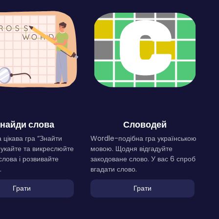
найди слова
Словодей
 цікава гра “Знайти
Wordle-подібна гра українською
Шукайте та викреслюйте
мовою. Щодня відгадуйте
слова і розвивайте
закодоване слово. У вас 6 спроб
.
вгадати слово.
Грати
Грати