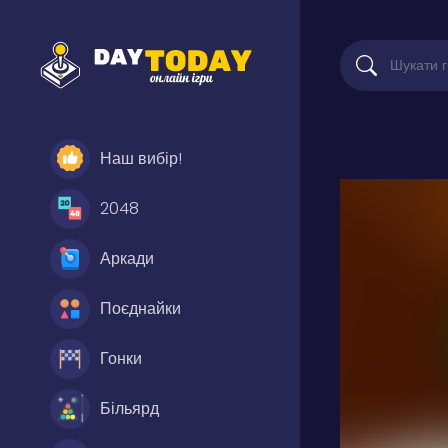
Наш вибір!
2048
Аркади
Поєднайки
Гонки
Більярд