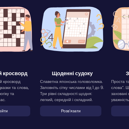
 кросворд
Щоденні судоку
З
й кросворд
Славетна японська головоломка.
Проста та
дказки та слова,
Заповніть сітку числами від 1 до 9.
слова”. 
огіку та
Три рівні складності щодня:
заховані 
ас.
легкий, середній і складний.
уважність
ейти
Розвʼязати