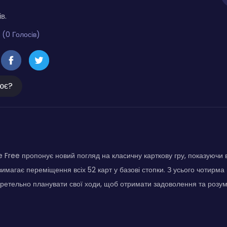
в.
 (0 Голосів)
ює?
re Free пропонує новий погляд на класичну карткову гру, показуючи в
вимагає переміщення всіх 52 карт у базові стопки. З усього чотирма
 ретельно планувати свої ходи, щоб отримати задоволення та розу