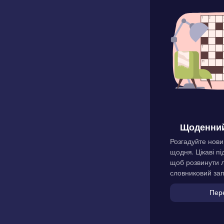
Щоденний
Розгадуйте нови
щодня. Цікаві пі
щоб розвинути л
словниковий зап
Пер