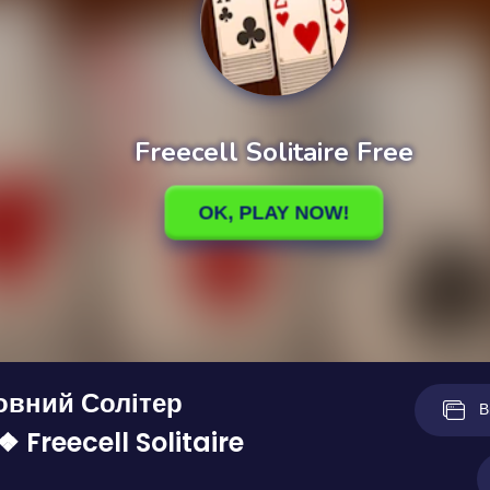
овний Солітер
В
 Freecell Solitaire