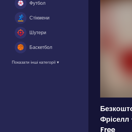
Футбол
Стікмени
Шутери
Баскетбол
Показати інші категорії ▾
Безкошт
Фріселл ❖
Free