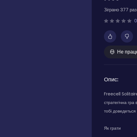
Зіграно 377 разі
0
Не прац
Опис:
Freecell Solitai
стратегічна гра 
тобі доведеться
Як грати