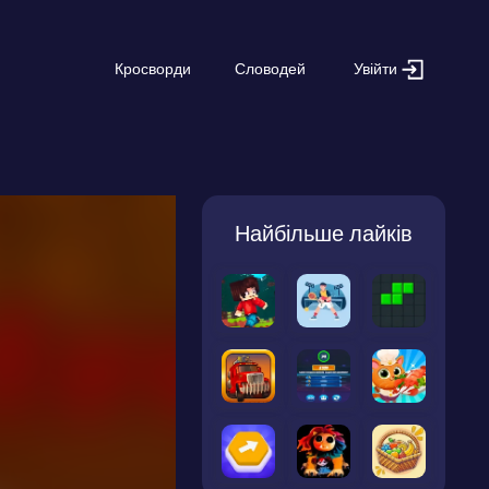
Увійти
Кросворди
Словодей
Найбільше лайків