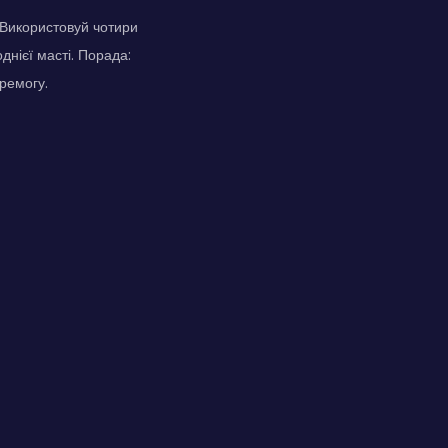
. Використовуй чотири
днієї масті. Порада:
ремогу.