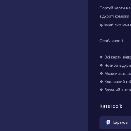
Сортуй карти на 
відкриті комірки
тримай комірки 
Особливості
❖ Всі карти від
❖ Чотири відкри
❖ Можливість ро
❖ Класичний ге
❖ Зручний інте
Категорії:
Карткові