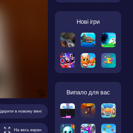
Нові ігри
Випало для вас
ідкрити в новому вікні
На весь екран