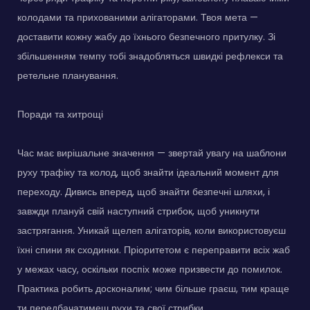
колодами та прихованими алігаторами. Твоя мета —
доставити кожну жабу до їхнього безпечного притулку. Зі
збільшенням темпу тобі знадобляться швидкі рефлекси та
ретельне планування.
Поради та хитрощі
Час має вирішальне значення — звертай увагу на шаблони
руху трафіку та колод, щоб знайти ідеальний момент для
переходу. Дивись вперед, щоб знайти безпечні шляхи, і
завжди плануй свій наступний стрибок, щоб уникнути
застрягання. Уникай щелеп алігаторів, коли використовуєш
їхні спини як сходинки. Пріоритетом є переправити всіх жаб
у межах часу, оскільки поспіх може призвести до помилок.
Практика робить досконалим; чим більше граєш, тим краще
ти передбачатимеш рухи та свої стрибки.