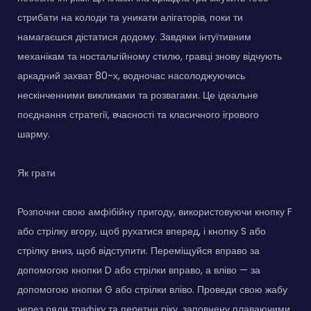
стрибати на колоди та уникати алігаторів, поки ти
намагаєшся дістатися додому. Завдяки інтуїтивним
механікам та ностальгійному стилю, гравці знову відчують
аркадний захват 80-х, водночас насолоджуючись
нескінченними викликами та розвагами. Це ідеальне
поєднання стратегії, вчасності та класичного ігрового
шарму.
Як грати
Розпочни свою амфібійну пригоду, використовуючи кнопку F
або стрілку вгору, щоб рухатися вперед, і кнопку S або
стрілку вниз, щоб відступити. Переміщуйся вправо за
допомогою кнопки D або стрілки вправо, а вліво — за
допомогою кнопки G або стрілки вліво. Проведи свою жабу
через ряди трафіку та перетни ріку, заповнену плаваючими