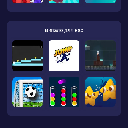
Випало для вас