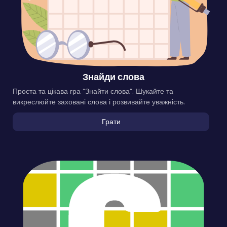
Знайди слова
Проста та цікава гра “Знайти слова”. Шукайте та
викреслюйте заховані слова і розвивайте уважність.
Грати