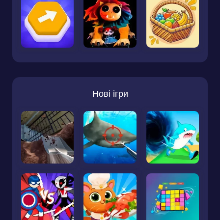
Нові ігри