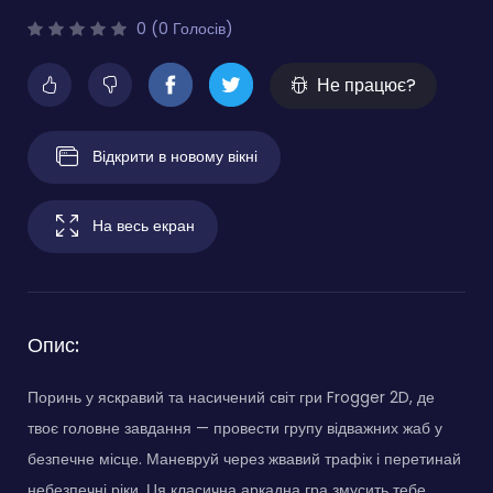
0 (0 Голосів)
Не працює?
Відкрити в новому вікні
На весь екран
Опис:
Поринь у яскравий та насичений світ гри Frogger 2D, де
твоє головне завдання — провести групу відважних жаб у
безпечне місце. Маневруй через жвавий трафік і перетинай
небезпечні ріки. Ця класична аркадна гра змусить тебе