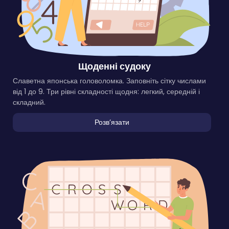
Щоденні судоку
Славетна японська головоломка. Заповніть сітку числами
від 1 до 9. Три рівні складності щодня: легкий, середній і
складний.
Розвʼязати