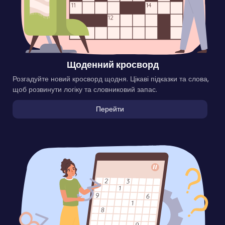
Щоденний кросворд
Розгадуйте новий кросворд щодня. Цікаві підказки та слова,
щоб розвинути логіку та словниковий запас.
Перейти