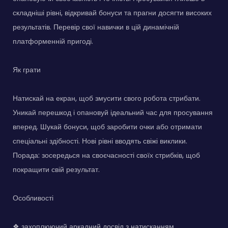
складніші рівні, відкривай бонуси та прагни досягти високих
результатів. Перевір свої навички в цій динамічній
платформенній пригоді.
Як грати
Натискай на екран, щоб змусити свого робота стрибати.
Уникай перешкод і опановуй ідеальний час для просування
вперед. Шукай бонуси, щоб заробити очки або отримати
спеціальні здібності. Нові рівні вводять свіжі виклики.
Порада: зосередься на своєчасності своїх стрибків, щоб
покращити свій результат.
Особливості
❖ захоплюючий аркадний досвід з натисканням