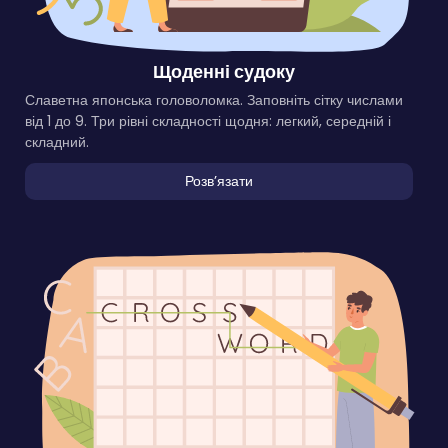
Щоденні судоку
Славетна японська головоломка. Заповніть сітку числами
від 1 до 9. Три рівні складності щодня: легкий, середній і
складний.
Розвʼязати