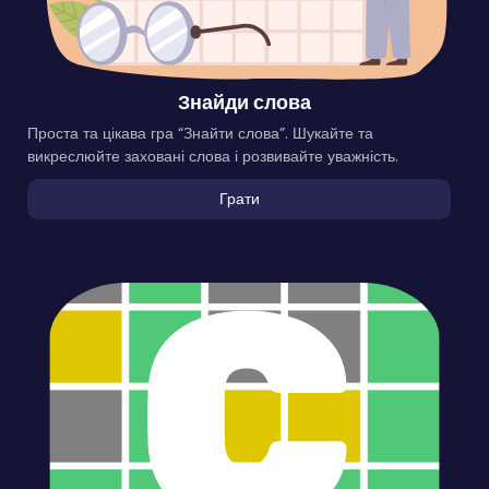
Знайди слова
Проста та цікава гра “Знайти слова”. Шукайте та
викреслюйте заховані слова і розвивайте уважність.
Грати