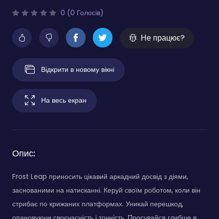
0 (0 Голосів)
Не працює?
Відкрити в новому вікні
На весь екран
Опис:
Frost Leap приносить цікавий аркадний досвід з діями,
заснованими на натисканні. Керуй своїм роботом, коли він
стрибає по крижаних платформах. Уникай перешкод,
опановуючи своєчасність і точність. Просувайся глибше в