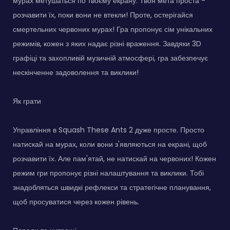
мурах метушаться по твоєму екрану. Твоя мета проста -
розчавити їх, поки вони не втекли! Проте, остерігайся
смертельних червоних мурах! Гра пропонує сім унікальних
режимів, кожен з яких надає різні враження. Завдяки 3D
графіці та захопливій музичній атмосфері, гра забезпечує
нескінченне задоволення та виклики!
Як грати
Управління в Squash These Ants 2 дуже просте. Просто
натискай на мурах, коли вони з'являються на екрані, щоб
розчавити їх. Але пам'ятай, не натискай на червоних! Кожен
режим гри пропонує різні налаштування та виклики. Тобі
знадобляться швидкі рефлекси та стратегічне планування,
щоб просуватися через кожен рівень.