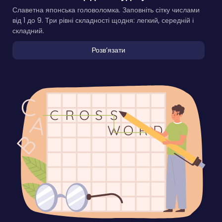
Славетна японська головоломка. Заповніть сітку числами
від 1 до 9. Три рівні складності щодня: легкий, середній і
складний.
Розвʼязати