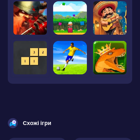
Схожі ігри