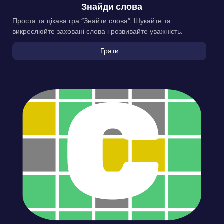
Знайди слова
Проста та цікава гра “Знайти слова”. Шукайте та
викреслюйте заховані слова і розвивайте уважність.
Грати