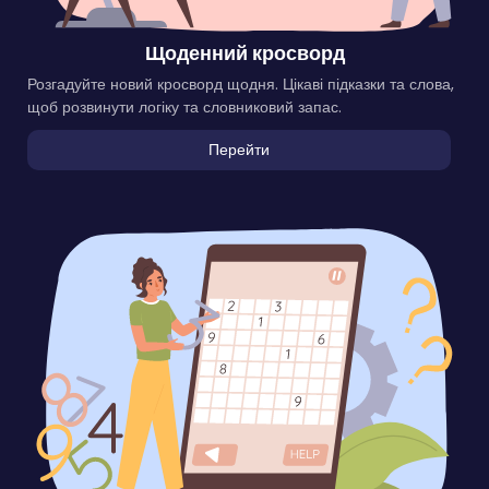
Щоденний кросворд
Розгадуйте новий кросворд щодня. Цікаві підказки та слова,
щоб розвинути логіку та словниковий запас.
Перейти