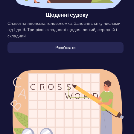
Щоденні судоку
Славетна японська головоломка. Заповніть сітку числами
від 1 до 9. Три рівні складності щодня: легкий, середній і
складний.
Розвʼязати