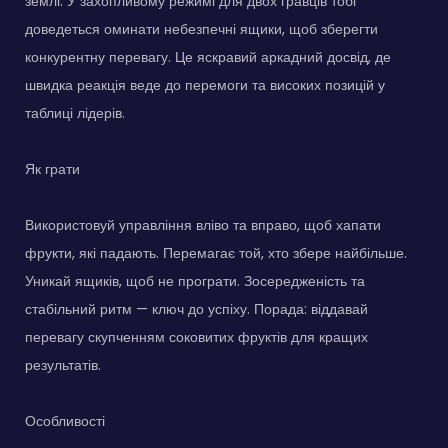
землі. У захопливому режимі для двох гравців тобі
доведеться оминати небезпечні ящики, щоб зберегти
конкурентну перевагу. Це яскравий аркадний досвід, де
швидка реакція веде до перемоги та високих позицій у
таблиці лідерів.
Як грати
Використовуй управління вліво та вправо, щоб хапати
фрукти, які падають. Перемагає той, хто збере найбільше.
Уникай ящиків, щоб не програти. Зосередженість та
стабільний ритм — ключ до успіху. Порада: віддавай
перевагу скупченням соковитих фруктів для кращих
результатів.
Особливості