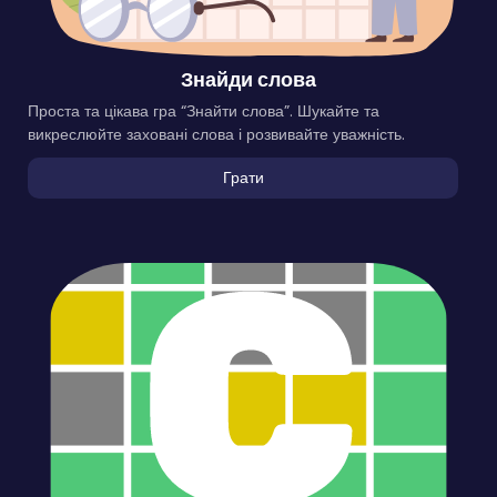
Знайди слова
Проста та цікава гра “Знайти слова”. Шукайте та
викреслюйте заховані слова і розвивайте уважність.
Грати