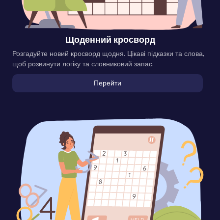
Щоденний кросворд
Розгадуйте новий кросворд щодня. Цікаві підказки та слова,
щоб розвинути логіку та словниковий запас.
Перейти