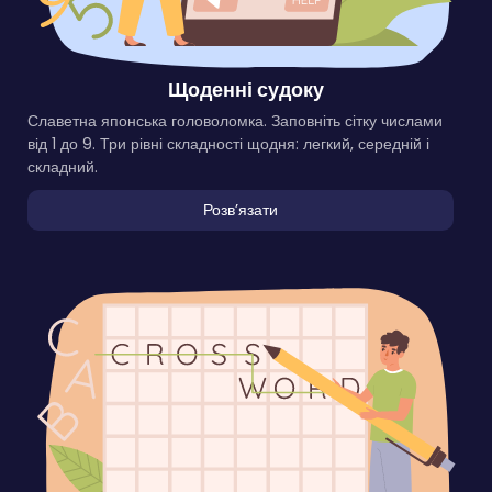
Щоденні судоку
Славетна японська головоломка. Заповніть сітку числами
від 1 до 9. Три рівні складності щодня: легкий, середній і
складний.
Розвʼязати