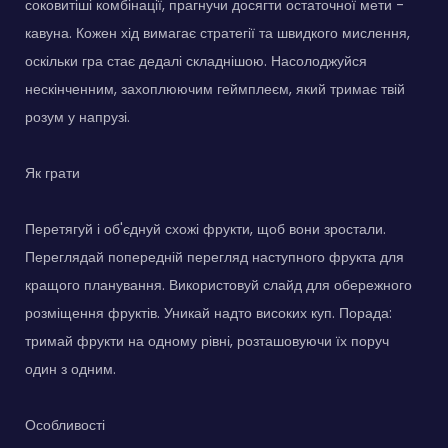
соковитіші комбінації, прагнучи досягти остаточної мети -
кавуна. Кожен хід вимагає стратегії та швидкого мислення,
оскільки гра стає дедалі складнішою. Насолоджуйся
нескінченним, захоплюючим геймплеєм, який тримає твій
розум у напрузі.
Як грати
Перетягуй і об'єднуй схожі фрукти, щоб вони зростали.
Переглядай попередній перегляд наступного фрукта для
кращого планування. Використовуй слайд для обережного
розміщення фруктів. Уникай надто високих куп. Порада:
тримай фрукти на одному рівні, розташовуючи їх поруч
один з одним.
Особливості