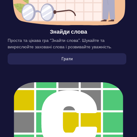
Знайди слова
Проста та цікава гра “Знайти слова”. Шукайте та
викреслюйте заховані слова і розвивайте уважність.
Грати