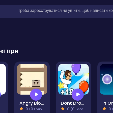
Треба зареєструватися чи увійти, щоб написати к
жі ігри
are
Angry Block
Dont Drop The Skibidi
In Or
)
0 (0 Голосів)
0 (0 Голосів)
0 (0