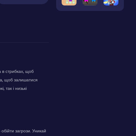
а в стрибках, щоб
ка, щоб залишатися
, так і низькі
 обійти загрози. Уникай