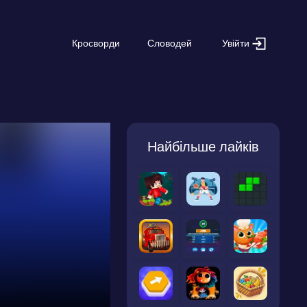
Увійти
Кросворди
Словодей
Найбільше лайків