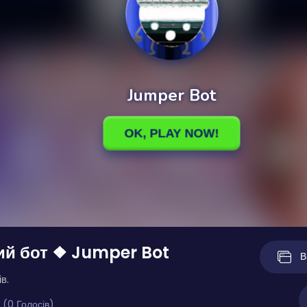
ий бот ❖ Jumper Bot
В
в.
 (0 Голосів)