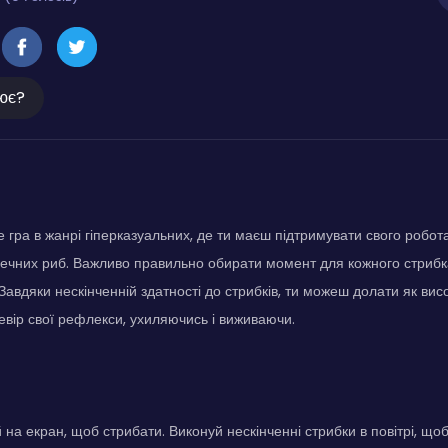
ює?
 гра в жанрі гіперказуальних, де ти маєш підтримувати свого робот
печних риб. Важливо правильно обирати момент для кожного стриб
вдяки нескінченній здатності до стрибків, ти можеш долати як високі
вір свої рефлекси, ухиляючись і виживаючи.
на екран, щоб стрибати. Виконуй нескінченні стрибки в повітрі, щоб