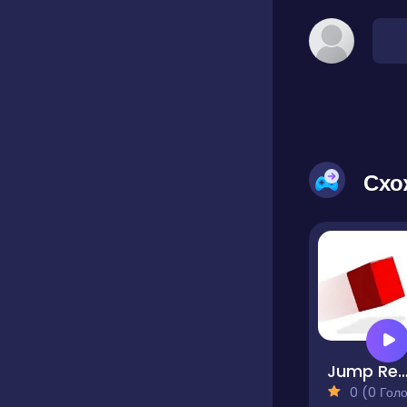
Схо
Jump Red Squ
0 (0 Голосів