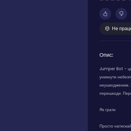
Не прац
Опис:
Jumper Bot - це
уникнути небез
неушкодженим. За
перешкоди. Пере
Як грати
Просто натискай 