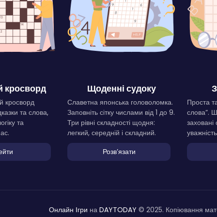
 кросворд
Щоденні судоку
З
й кросворд
Славетна японська головоломка.
Проста та
дказки та слова,
Заповніть сітку числами від 1 до 9.
слова”. 
огіку та
Три рівні складності щодня:
заховані 
ас.
легкий, середній і складний.
уважність
ейти
Розвʼязати
Онлайн Ігри
на
DAYTODAY
© 2025. Копіювання мате