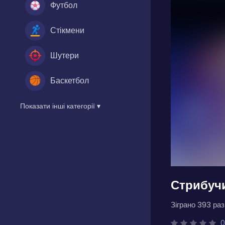
Футбол
Стікмени
Шутери
Баскетбол
Показати інші категорії ▾
Стрибуч
Зіграно 393 разі
0