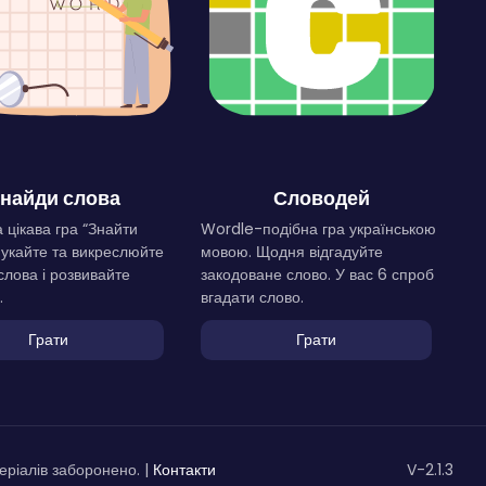
найди слова
Словодей
 цікава гра “Знайти
Wordle-подібна гра українською
Шукайте та викреслюйте
мовою. Щодня відгадуйте
слова і розвивайте
закодоване слово. У вас 6 спроб
.
вгадати слово.
Грати
Грати
ріалів заборонено. |
Контакти
V-2.1.3