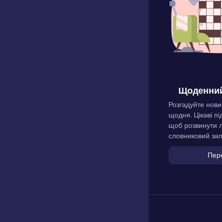
Щоденний
Розгадуйте нови
щодня. Цікаві пі
щоб розвинути л
словниковий зап
Пер