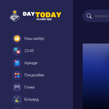
Наш вибір!
2048
Аркади
Поєднайки
Гонки
Більярд