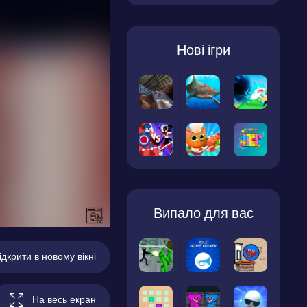
Нові ігри
Випало для вас
ідкрити в новому вікні
На весь екран