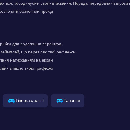
ються, координуючи свої натискання. Порада: передбачай загрози і
безпечити безпечний прохід.
стрибки для подолання перешкод
геймплей, що перевіряє твої рефлекси
ління натисканням на екран
зайн з піксельною графікою
Гіперказуальні
Тапання