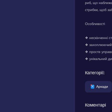
риб, що наближа
стрибки, щоб за
Особливості
❖ нескінченні 
❖ захоплюючий 
❖ просте управ
❖ унікальний ди
Категорії:
Аркади
Коментарі