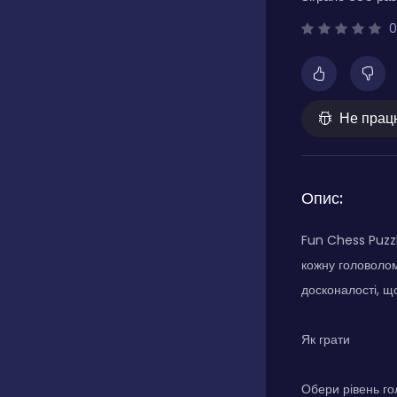
0
Не прац
Опис:
Fun Chess Puzzl
кожну головолом
досконалості, щ
Як грати
Обери рівень г