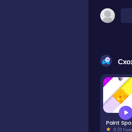
Схо
Pai
0 (0 Голосів