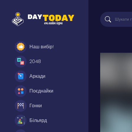
Наш вибір!
2048
Аркади
Поєднайки
Гонки
Більярд