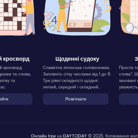
 кросворд
Щоденні судоку
З
й кросворд
Славетна японська головоломка.
Проста та
дказки та слова,
Заповніть сітку числами від 1 до 9.
слова”. 
огіку та
Три рівні складності щодня:
заховані 
ас.
легкий, середній і складний.
уважність
ейти
Розвʼязати
Онлайн Ігри
на
DAYTODAY
© 2025. Копіювання мате