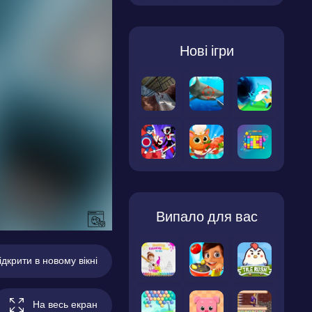
Нові ігри
Випало для вас
ідкрити в новому вікні
На весь екран