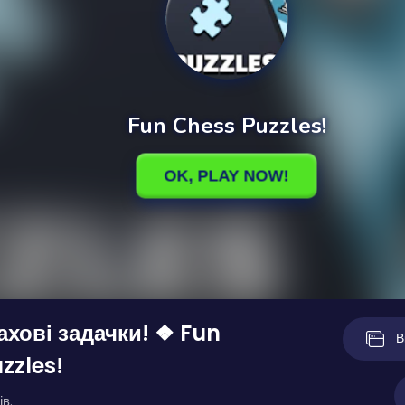
ахові задачки! ❖ Fun
В
zzles!
ів.