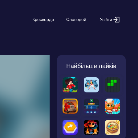
Увійти
Кросворди
Словодей
Найбільше лайків