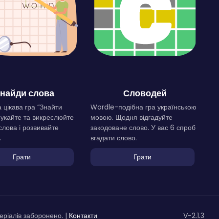
найди слова
Словодей
 цікава гра “Знайти
Wordle-подібна гра українською
Шукайте та викреслюйте
мовою. Щодня відгадуйте
слова і розвивайте
закодоване слово. У вас 6 спроб
.
вгадати слово.
Грати
Грати
ріалів заборонено. |
Контакти
V-2.1.3