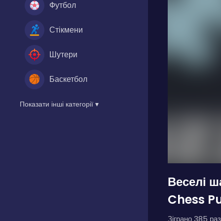
Футбол
Стікмени
Шутери
Баскетбол
Показати інші категорії ▾
Веселі ш
Chess Pu
Зіграно 385 раз