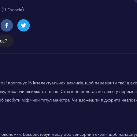
 (0 Голосів)
ює?
es! пропонує 15 інтелектуальних викликів, щоб перевірити твої шахо
ку, мислячи швидко та точно. Стратегія полягає не лише у перемозі,
об здобути міфічний титул майстра. Чи зможеш ти підкорити невлов
оловоломки. Використовуй мишу або сенсорний екран, щоб налашту