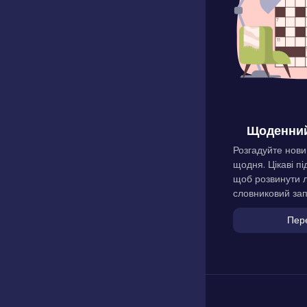
Щоденний
Розгадуйте нови
щодня. Цікаві пі
щоб розвинути л
словниковий зап
Пер