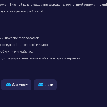
омки. Виконуй кожне завдання швидко та точно, щоб отримати вищі 
 досягти зіркових рейтингів!
их шахових головоломок
швидкості та точності мислення
добути титул майстра
розуміле управління мишею або сенсорним екраном
Для мозку
Шахи