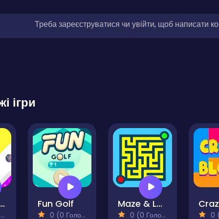
Треба зареєструватися чи увійти, щоб написати к
жі ігри
nt Sponges Puzzle
Fun Golf
Maze & Labyrinth
)
0 (0 Голосів)
0 (0 Голосів)
0 (0