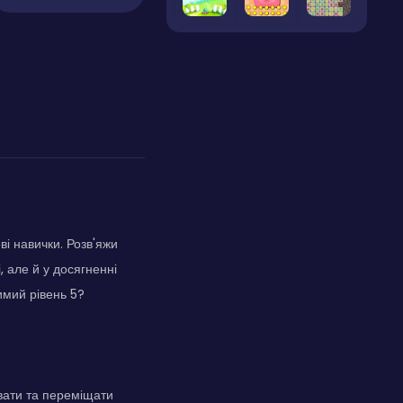
ві навички. Розв'яжи
 але й у досягненні
имий рівень 5?
вати та переміщати