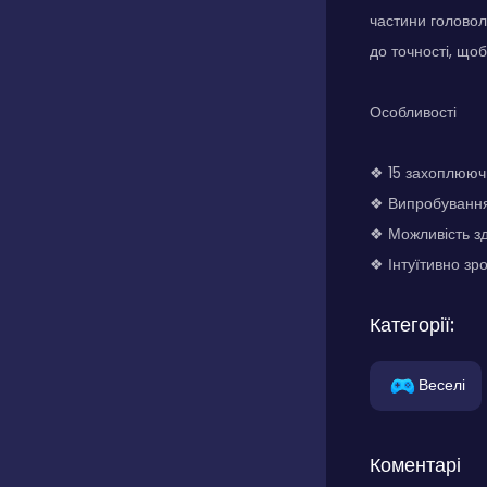
частини головол
до точності, щоб
Особливості
❖ 15 захоплююч
❖ Випробування 
❖ Можливість з
❖ Інтуїтивно з
Категорії:
Веселі
Коментарі