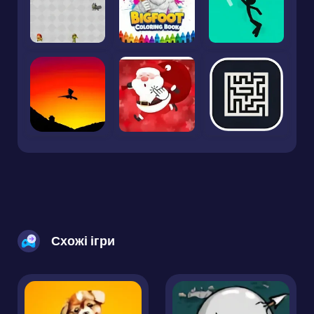
Схожі ігри