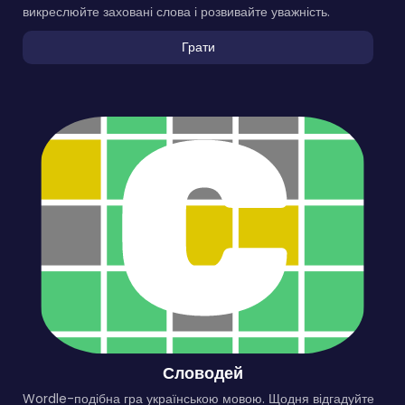
викреслюйте заховані слова і розвивайте уважність.
Грати
Словодей
Wordle-подібна гра українською мовою. Щодня відгадуйте