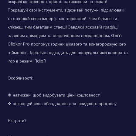
яскраві коштовності, просто натискаючи на екран!
Покращуй свої інструменти, відкривай потужні підсилювачі
та створюй свою імперію коштовностей. Чим більше ти
клікаєш, тим багатшим стаєш! Завдяки яскравій графіці,
плавним анімаціям та нескінченним покращенням, Gem
Clicker Pro пропонує години цікавого та винагороджуючого
геймплею. Ідеально підходить для шанувальників клікера та
ігор в режимі "idle"!
Особливості:
❖ натискай, щоб видобувати цінні коштовності
❖ покращуй своє обладнання для швидшого прогресу
Як грати?