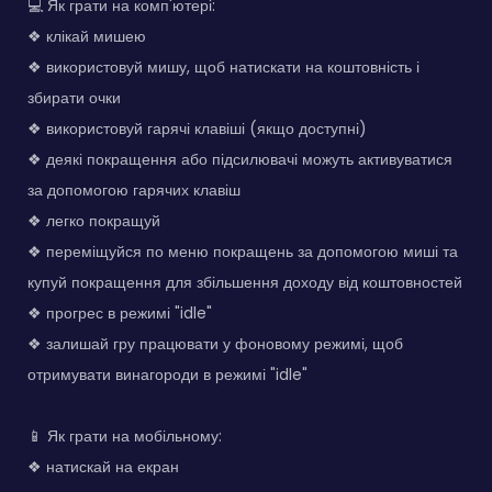
💻 Як грати на комп'ютері:
❖ клікай мишею
❖ використовуй мишу, щоб натискати на коштовність і
збирати очки
❖ використовуй гарячі клавіші (якщо доступні)
❖ деякі покращення або підсилювачі можуть активуватися
за допомогою гарячих клавіш
❖ легко покращуй
❖ переміщуйся по меню покращень за допомогою миші та
купуй покращення для збільшення доходу від коштовностей
❖ прогрес в режимі "idle"
❖ залишай гру працювати у фоновому режимі, щоб
отримувати винагороди в режимі "idle"
📱 Як грати на мобільному:
❖ натискай на екран