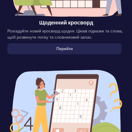
Щоденний кросворд
Розгадуйте новий кросворд щодня. Цікаві підказки та слова,
щоб розвинути логіку та словниковий запас.
Перейти