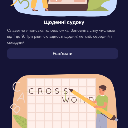
Щоденні судоку
Славетна японська головоломка. Заповніть сітку числами
від 1 до 9. Три рівні складності щодня: легкий, середній і
складний.
Розвʼязати