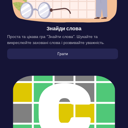
Знайди слова
Проста та цікава гра “Знайти слова”. Шукайте та
викреслюйте заховані слова і розвивайте уважність.
Грати