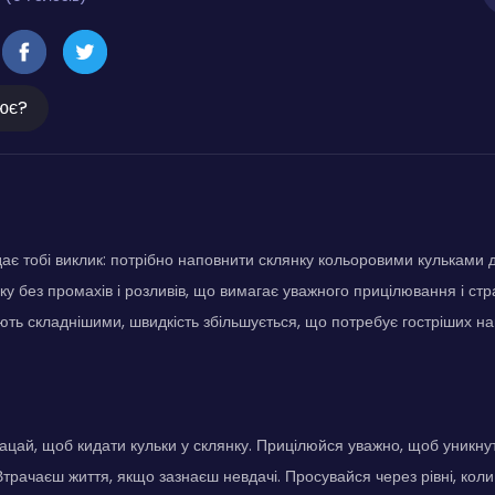
ює?
ає тобі виклик: потрібно наповнити склянку кольоровими кульками д
ку без промахів і розливів, що вимагає уважного прицілювання і стр
ють складнішими, швидкість збільшується, що потребує гостріших нав
ацай, щоб кидати кульки у склянку. Прицілюйся уважно, щоб уникну
трачаєш життя, якщо зазнаєш невдачі. Просувайся через рівні, коли