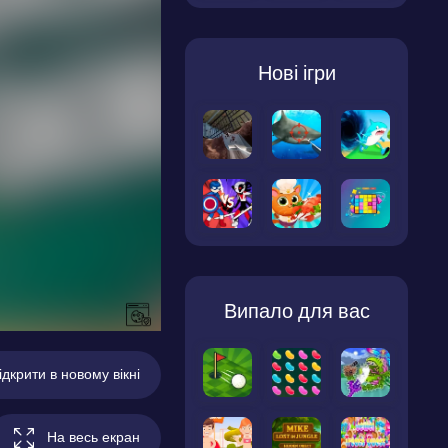
Нові ігри
Випало для вас
ідкрити в новому вікні
На весь екран