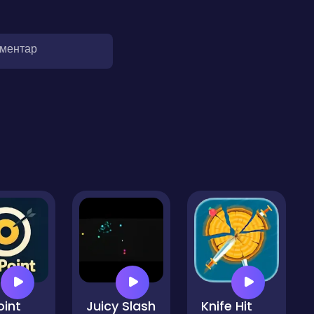
оментар
oint
Juicy Slash
Knife Hit