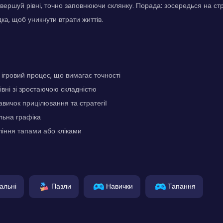
авершуй рівні, точно заповнюючи склянку. Порада: зосередься на ст
ка, щоб уникнути втрати життів.
гровий процес, що вимагає точності
івні зі зростаючою складністю
вичок прицілювання та стратегії
льна графіка
іння тапами або кліками
альні
Пазли
Навички
Тапання