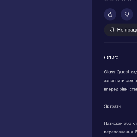
Не прац
Опис:
Glass Quest кид
заповнити склян
вперед рівні ста
Як грати
Натискай або кл
переповнення. В