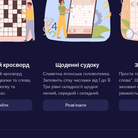
 кросворд
Щоденні судоку
З
й кросворд
Славетна японська головоломка.
Проста та
дказки та слова,
Заповніть сітку числами від 1 до 9.
слова”. 
огіку та
Три рівні складності щодня:
заховані 
ас.
легкий, середній і складний.
уважність
ейти
Розвʼязати