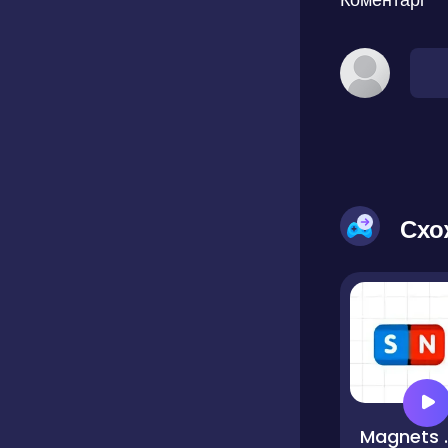
Схо
Magn