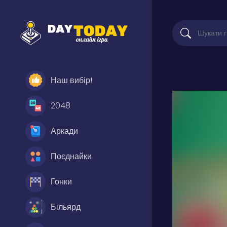
Наш вибір!
2048
Аркади
Поєднайки
Гонки
Більярд