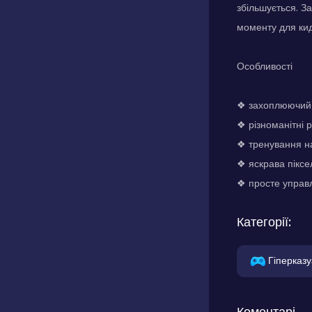
збільшується. З
моменту для кид
Особливості
❖ захоплюючий і
❖ різноманітні р
❖ тренування на
❖ яскрава піксе
❖ просте управл
Категорії:
Гіперказу
Коментарі