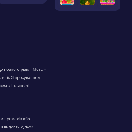
о певного рівня. Мета -
атегії. З просуванням
ичок і точності.
ти промахів або
 швидкість кульок