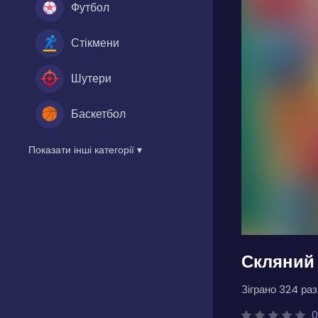
Футбол
Стікмени
Шутери
Баскетбол
Показати інші категорії ▾
Скляний 
Зіграно 324 разі
0