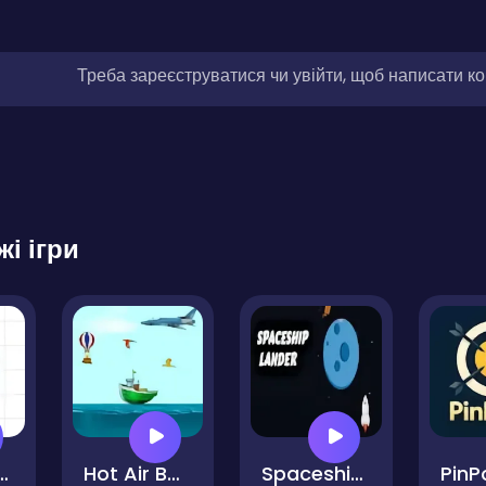
Треба зареєструватися чи увійти, щоб написати к
жі ігри
ets Blitz
Hot Air Balloon Game
Spaceship Lander
PinP