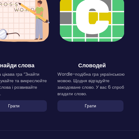
найди слова
Словодей
 цікава гра “Знайти
Wordle-подібна гра українською
Шукайте та викреслюйте
мовою. Щодня відгадуйте
слова і розвивайте
закодоване слово. У вас 6 спроб
.
вгадати слово.
Грати
Грати