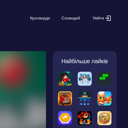
Увійти
Кросворди
Словодей
Найбільше лайків