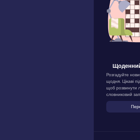
Щоденний
Розгадуйте нови
щодня. Цікаві пі
щоб розвинути л
словниковий зап
Пер