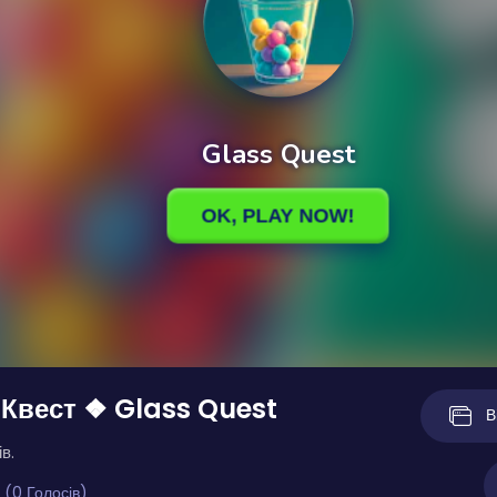
Квест ❖ Glass Quest
В
в.
 (0 Голосів)