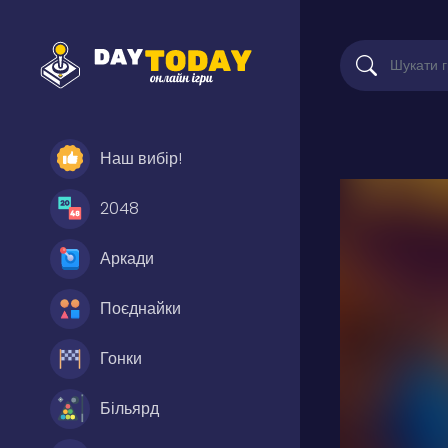
Наш вибір!
2048
Аркади
Поєднайки
Гонки
Більярд