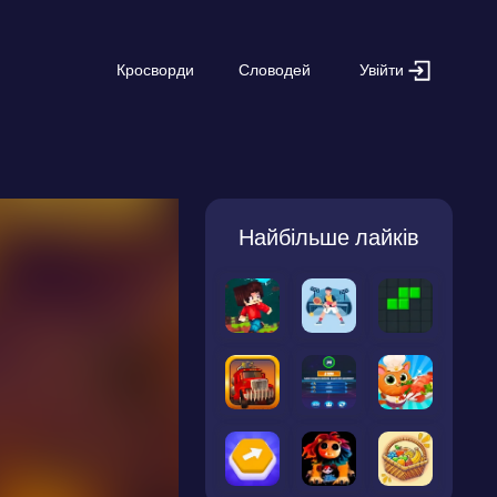
Увійти
Кросворди
Словодей
Найбільше лайків