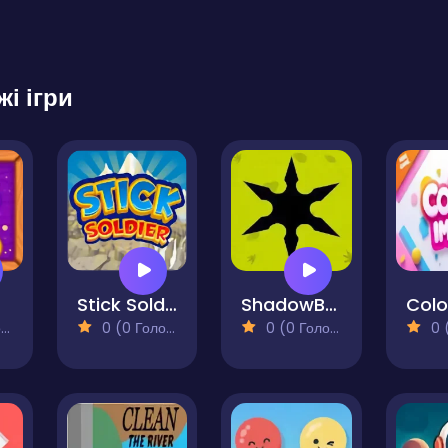
жі ігри
Stick Soldier
ShadowByte
)
0 (0 Голосів)
0 (0 Голосів)
0 (0