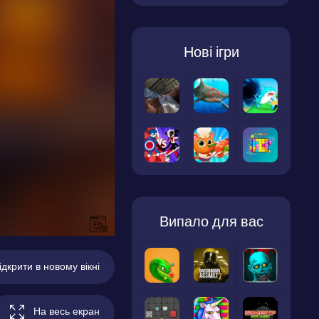
Нові ігри
Випало для вас
ідкрити в новому вікні
На весь екран