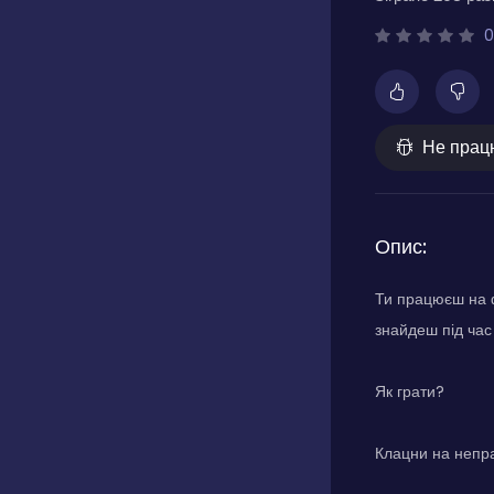
0
Не прац
Опис:
Ти працюєш на ф
знайдеш під час
Як грати?
Клацни на непра