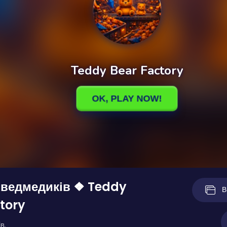
 ведмедиків ❖ Teddy
В
tory
в.