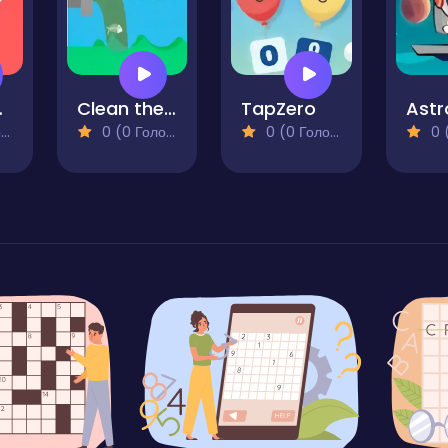
Maze
Clean the River
TapZero
)
0 (0 Голосів)
0 (0 Голосів)
0 (0