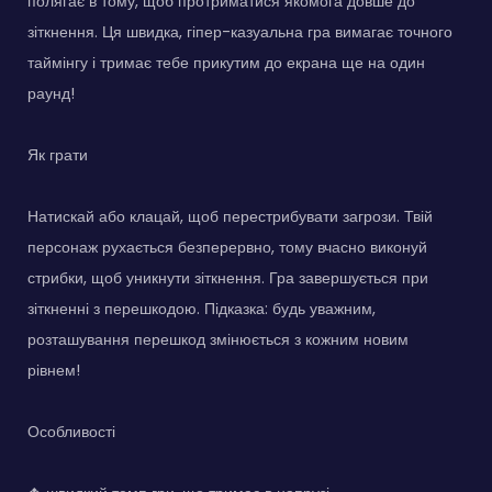
полягає в тому, щоб протриматися якомога довше до
зіткнення. Ця швидка, гіпер-казуальна гра вимагає точного
таймінгу і тримає тебе прикутим до екрана ще на один
раунд!
Як грати
Натискай або клацай, щоб перестрибувати загрози. Твій
персонаж рухається безперервно, тому вчасно виконуй
стрибки, щоб уникнути зіткнення. Гра завершується при
зіткненні з перешкодою. Підказка: будь уважним,
розташування перешкод змінюється з кожним новим
рівнем!
Особливості