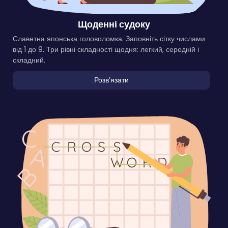
Щоденні судоку
Славетна японська головоломка. Заповніть сітку числами
від 1 до 9. Три рівні складності щодня: легкий, середній і
складний.
Розвʼязати