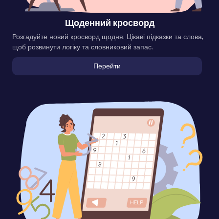
Щоденний кросворд
Розгадуйте новий кросворд щодня. Цікаві підказки та слова,
щоб розвинути логіку та словниковий запас.
Перейти