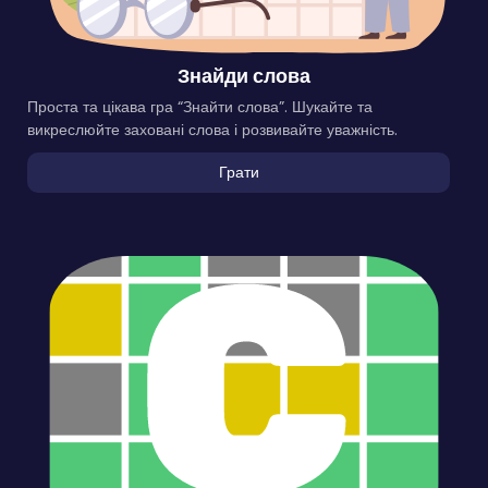
Знайди слова
Проста та цікава гра “Знайти слова”. Шукайте та
викреслюйте заховані слова і розвивайте уважність.
Грати