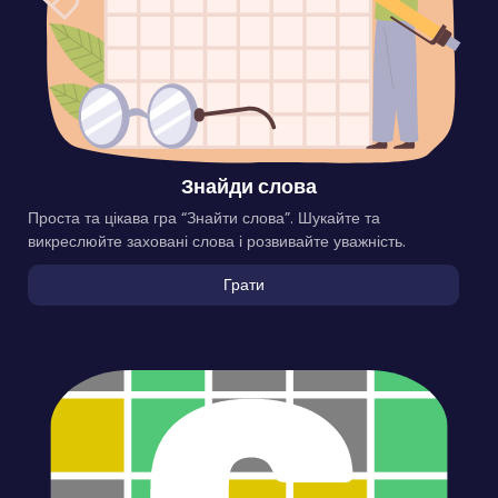
Знайди слова
Проста та цікава гра “Знайти слова”. Шукайте та
викреслюйте заховані слова і розвивайте уважність.
Грати