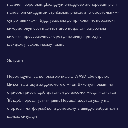
насичені ворогами. Досліджуй випадково згенеровані рівні,
наповнені складними стрибками, ривками та смертельними
супротивниками. Будь уважним до прихованих небезпек і
використовуй свої навички, щоб подолати загрозливі
виклики, просуваючись через динамічну пригоду в
швидкому, захопливому темпі.
Як грати
Переміщуйся за допомогою клавіш WASD або стрілок.
Цілься та атакуй за допомогою миші. Виконуй подвійний
стрибок і ривок, щоб дістатися до високих місць. Натискай
'R', щоб перезапустити рівні. Порада: звертай увагу на
стартові платформи; вони допоможуть швидко вибратися з
важких ситуацій.