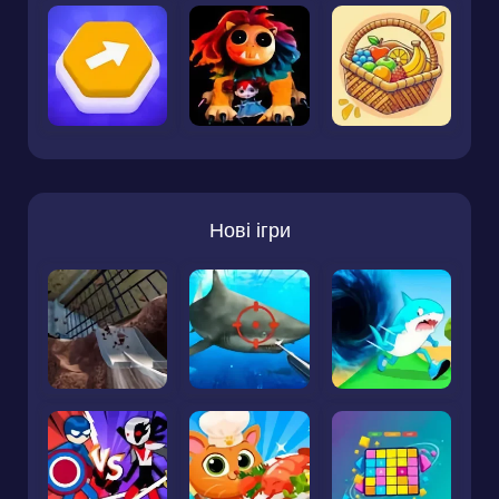
Нові ігри