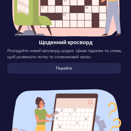
Щоденний кросворд
Розгадуйте новий кросворд щодня. Цікаві підказки та слова,
щоб розвинути логіку та словниковий запас.
Перейти