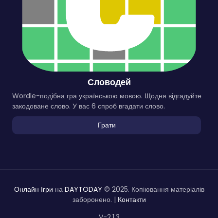
Словодей
Wordle-подібна гра українською мовою. Щодня відгадуйте
закодоване слово. У вас 6 спроб вгадати слово.
Грати
Онлайн Ігри
на
DAYTODAY
© 2025. Копіювання матеріалів
заборонено. |
Контакти
V-2.1.3