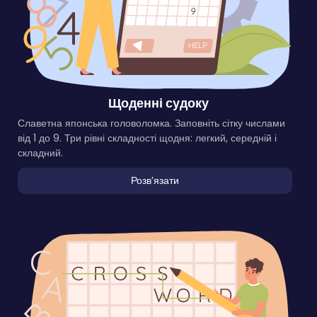
Щоденні судоку
Славетна японська головоломка. Заповніть сітку числами
від 1 до 9. Три рівні складності щодня: легкий, середній і
складний.
Розвʼязати