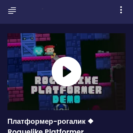
Платформер-рогалик ❖
Roguelike Platformer