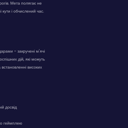
рогів. Мета полягає не
 кути і обчислений час.
дарами - закручені м'ячі
оспішних дій, які можуть
а встановленні високих
ий досвід
ого геймплею