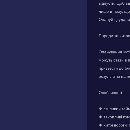
відпусти, щоб вд
лише в тому, що
Опануй ці удари,
Поради та хитр
Опанування куті
можуть стати в п
призвести до бл
результатів на п
Особливості
❖ сміливий гейм
❖ захопливі кон
❖ хитрі вороги: