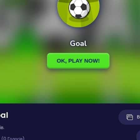
al
В
ів.
 (0 Голосів)