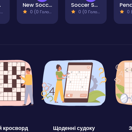
akes
New Soccer
Soccer Shoot Star
)
0 (0 Голосів)
0 (0 Голосів)
0 (0
 кросворд
Щоденні судоку
З