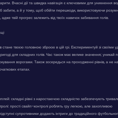
арити. Вчасні дії та швидка навігація є ключовими для уникнення во
б забити, а й у тому, щоб обійти перешкоди, використовуючи розумні
 адже твій прогрес залежить від твоїх навичок забивання голів.
ощі
в стане твоєю головною зброєю в цій грі. Експериментуй зі своїми у
ригоді для складних голів. Час також має велике значення; уникай п
окування ворогами. Також зосередься на проходженні рівнів, а не н
очаткових етапах.
плей: складні рівні з наростаючою складністю забезпечують тривал
тролі: прості свайп-контролі роблять гру легкою, але захопливою
 підступні супротивники додають інтриги до традиційного футбольн