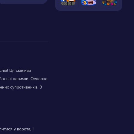
олів! Ця смілива
больні навички. Основна
нних супротивників. З
итися у ворота, і