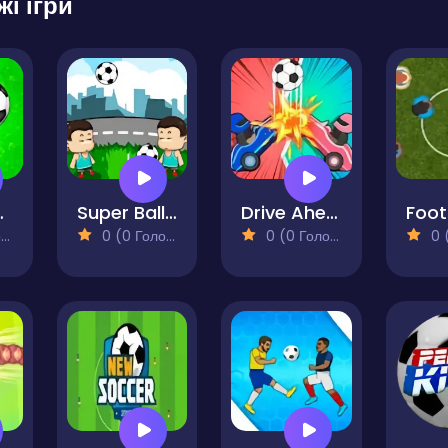
жі ігри
nGoal
Super Ball Juggling
Drive Ahead Sports
)
0 (0 Голосів)
0 (0 Голосів)
0 (0