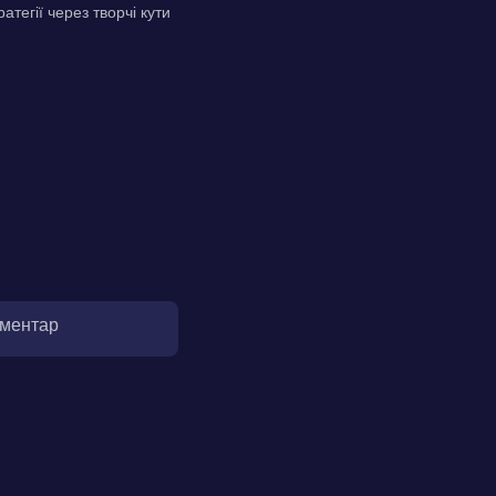
егії через творчі кути
оментар