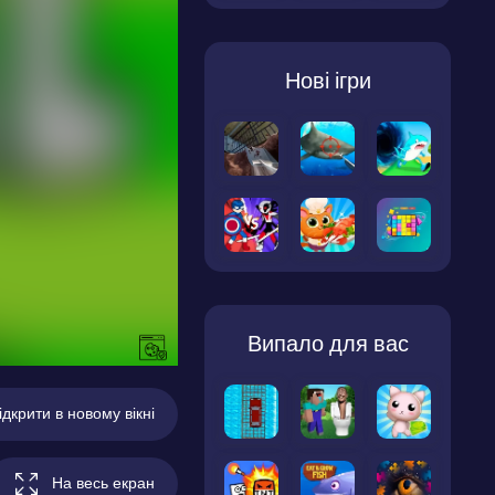
Нові ігри
Випало для вас
ідкрити в новому вікні
На весь екран