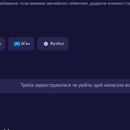
абивання: поза межами звичайного геймплею, додаючи елемент страт
і
М'яч
Футбол
Треба зареєструватися чи увійти, щоб написати к