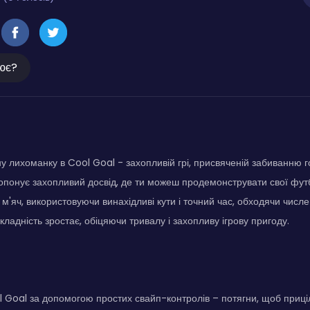
ює?
у лихоманку в Cool Goal - захопливій грі, присвяченій забиванню г
опонує захопливий досвід, де ти можеш продемонструвати свої фут
 м'яч, використовуючи винахідливі кути і точний час, обходячи числе
ладність зростає, обіцяючи тривалу і захопливу ігрову пригоду.
 Goal за допомогою простих свайп-контролів – потягни, щоб приціл