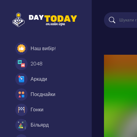
Наш вибір!
2048
Аркади
Поєднайки
Гонки
Більярд