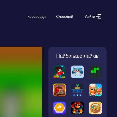
Увійти
Кросворди
Словодей
Найбільше лайків