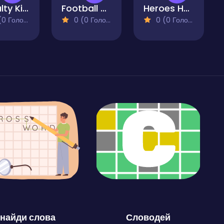
Penalty Kicks
Football Master
Heroes Head Ball
 Голосів)
0 (0 Голосів)
0 (0 Голосів)
найди слова
Словодей