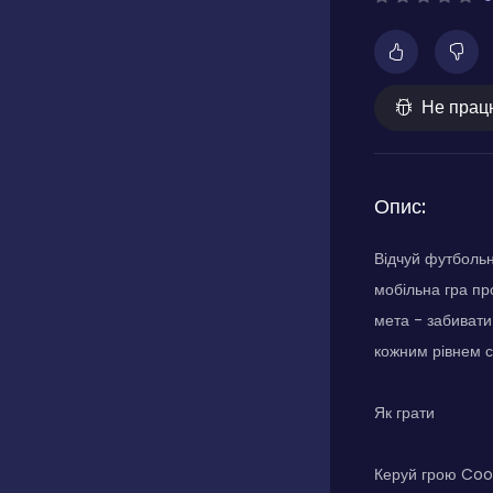
Не прац
Опис:
Відчуй футбольн
мобільна гра пр
мета - забивати
кожним рівнем ск
Як грати
Керуй грою Cool